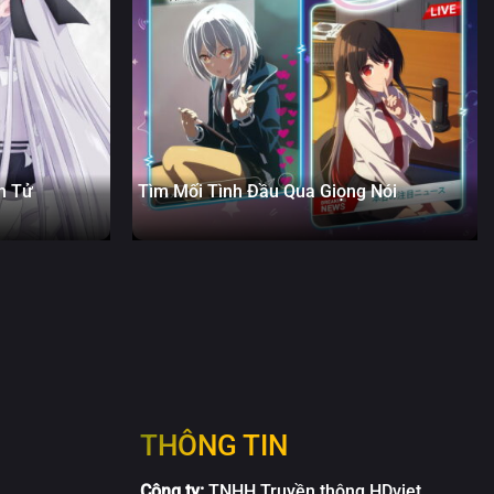
h Tử
Tìm Mối Tình Đầu Qua Giọng Nói
THÔNG TIN
Công ty:
TNHH Truyền thông HDviet