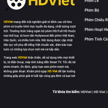
Phim Lẻ
Phim Bộ
Phim Chiếu 
HDViet
mang đến trải nghiệm giải trí đỉnh cao với kho
phim và truyền hình trực tuyến đa dạng, chất lượng vượt
Phim Hoạt Hì
trội. Thưởng thức hàng ngàn bộ phim HD/Full HD thuộc
mọi thể loại, từ bom tấn Hollywood đến phim Việt Nam,
Phim Tình C
Hàn Quốc, và nhiều hơn nữa. Nội dung được cập nhật
liên tục với phụ đề tiếng Việt chuẩn xác, đảm bảo bạn
luôn có những lựa chọn mới mẻ và hấp dẫn.
Trang web
HDViet
thân thiện, dễ sử dụng trên mọi thiết
bị, từ điện thoại, máy tính bảng đến Smart TV. Tốc độ tải
phim nhanh, ổn định, giúp bạn xem phim mượt mà,
không gián đoạn. Khám phá ngay
HD Viet
để tận hưởng
những giây phút giải trí bất tận cùng gia đình và bạn bè!
Từ khóa tìm kiếm:
HDViet | HD Viet |