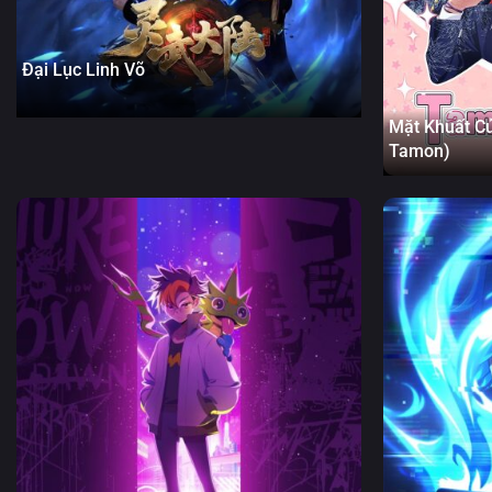
Đại Lục Linh Võ
Mặt Khuất C
Tamon)