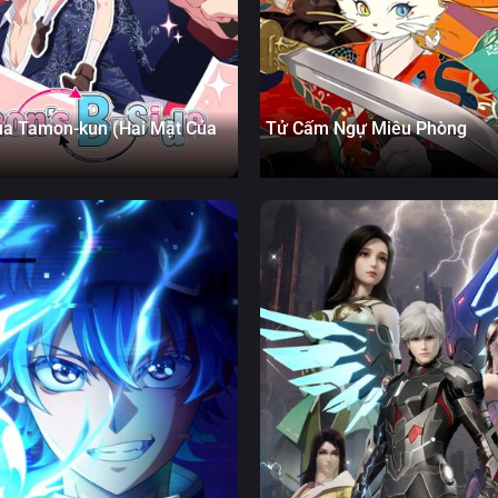
ủa Tamon-kun (Hai Mặt Của
Tử Cấm Ngự Miêu Phòng