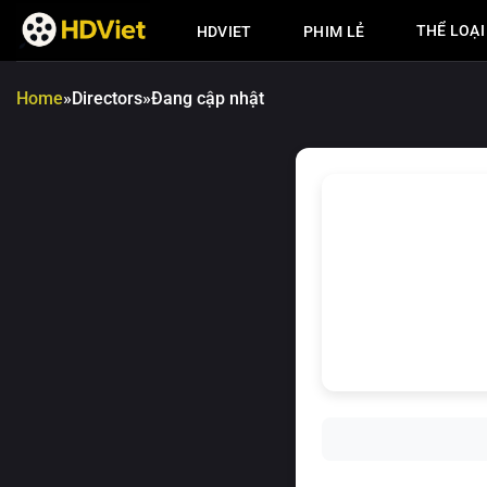
Chuyển
THỂ LOẠI
HDVIET
PHIM LẺ
đến
nội
dung
Home
»
Directors
»
Đang cập nhật