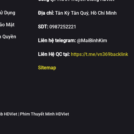
Sử Dụng
Địa chỉ:
Tân Kỳ Tân Quý, Hồ Chí Minh
ảo Mật
SDT:
0987252221
n Quyền
Liên hệ telegram:
@MaiBinhKim
Liên Hệ QC tại:
https://t.me/vn369backlink
Sitemap
sub HDViet | Phim Thuyết Minh HDViet