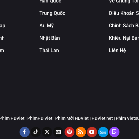
Hàn Quốc
Về Chúng Tôi
Trung Quốc
Điều Khoản 
Rạp
Âu Mỹ
Chính Sách B
nh
Nhật Bản
Khiếu Nại Bả
ảm
Thái Lan
Liên Hệ
 Phim HDViet | PhimHD Viet | Phim Mới HDViet | HDViet net | Phim Viet