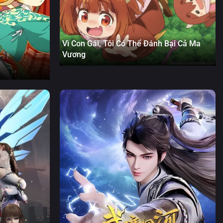
Vì Con Gái, Tôi Có Thể Đánh Bại Cả Ma
Vương