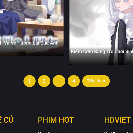
h Và Vợ Tương Lai Của Anh
Kiếm Cơm Bằng Trò Chơi Sin
1
2
…
4
Tiếp theo
Ề CỬ
PHIM HOT
HDVIET