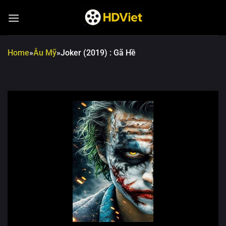
Chuyển
đến
nội
dung
Home
»
Âu Mỹ
»
Joker (2019) : Gã Hề