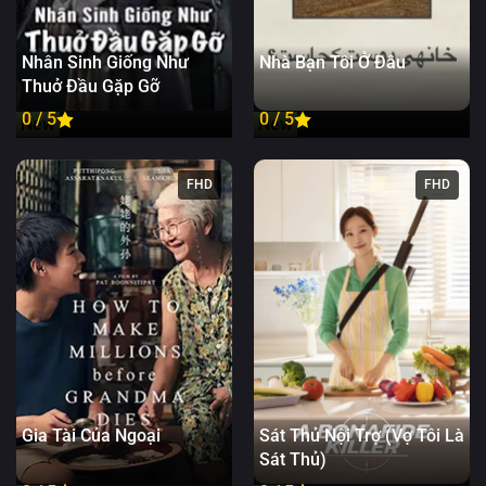
Nhân Sinh Giống Như
Nhà Bạn Tôi Ở Đâu
Thuở Đầu Gặp Gỡ
0 / 5
0 / 5
New
New
FHD
FHD
Gia Tài Của Ngoại
Sát Thủ Nội Trợ (Vợ Tôi Là
Sát Thủ)