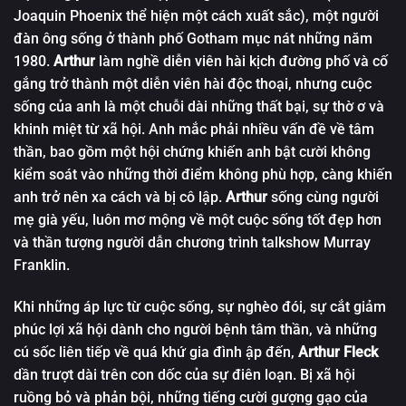
Joaquin Phoenix thể hiện một cách xuất sắc), một người
đàn ông sống ở thành phố Gotham mục nát những năm
1980.
Arthur
làm nghề diễn viên hài kịch đường phố và cố
gắng trở thành một diễn viên hài độc thoại, nhưng cuộc
sống của anh là một chuỗi dài những thất bại, sự thờ ơ và
khinh miệt từ xã hội. Anh mắc phải nhiều vấn đề về tâm
thần, bao gồm một hội chứng khiến anh bật cười không
kiểm soát vào những thời điểm không phù hợp, càng khiến
anh trở nên xa cách và bị cô lập.
Arthur
sống cùng người
mẹ già yếu, luôn mơ mộng về một cuộc sống tốt đẹp hơn
và thần tượng người dẫn chương trình talkshow Murray
Franklin.
Khi những áp lực từ cuộc sống, sự nghèo đói, sự cắt giảm
phúc lợi xã hội dành cho người bệnh tâm thần, và những
cú sốc liên tiếp về quá khứ gia đình ập đến,
Arthur Fleck
dần trượt dài trên con dốc của sự điên loạn. Bị xã hội
ruồng bỏ và phản bội, những tiếng cười gượng gạo của