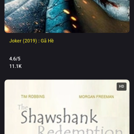
Joker (2019) : Gã Hề
4.6/5
11.1K
HD