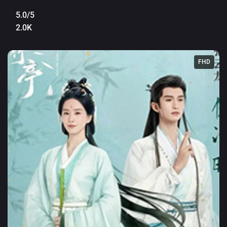
5.0/5
2.0K
FHD