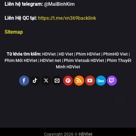
Liên hệ telegram:
@MaiBinhKim
Liên Hệ QC tại:
https://t.me/vn369backlink
Sitemap
Từ khóa tìm kiếm:
HDViet | HD Viet | Phim HDViet | PhimHD Viet |
Phim Mới HDViet | HDViet net | Phim Vietsub HDViet | Phim Thuyết
Minh HDViet
bluphim
phimbathu
animevsub
w88
LUCK8
https://ww88go.mob
hitclub
zbet
hoathinhtrungquoc
new88
qh88 link mới
hhtq
789bet
Hi88
F8bet
XXX
Luckywin
motphim
Copyright 2026 ©
HDViet