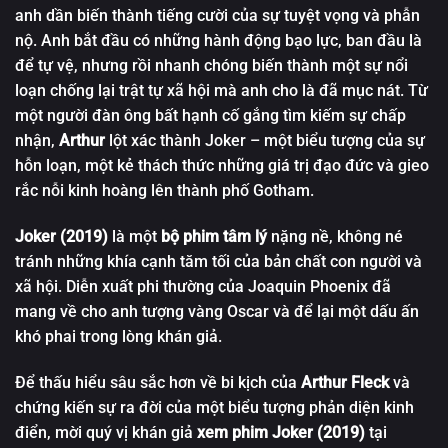
anh dần biến thành tiếng cười của sự tuyệt vọng và phẫn
nộ. Anh bắt đầu có những hành động bạo lực, ban đầu là
để tự vệ, nhưng rồi nhanh chóng biến thành một sự nổi
loạn chống lại trật tự xã hội mà anh cho là đã mục nát. Từ
một người đàn ông bất hạnh cố gắng tìm kiếm sự chấp
nhận,
Arthur
lột xác thành Joker – một biểu tượng của sự
hỗn loạn, một kẻ thách thức những giá trị đạo đức và gieo
rắc nỗi kinh hoàng lên thành phố Gotham.
Joker (2019)
là một
bộ phim tâm lý
nặng nề, không né
tránh những khía cạnh tăm tối của bản chất con người và
xã hội. Diễn xuất phi thường của Joaquin Phoenix đã
mang về cho anh tượng vàng Oscar và để lại một dấu ấn
khó phai trong lòng khán giả.
Để thấu hiểu sâu sắc hơn về bi kịch của
Arthur Fleck
và
chứng kiến sự ra đời của một biểu tượng phản diện kinh
điển, mời quý vị khán giả
xem phim Joker (2019)
tại