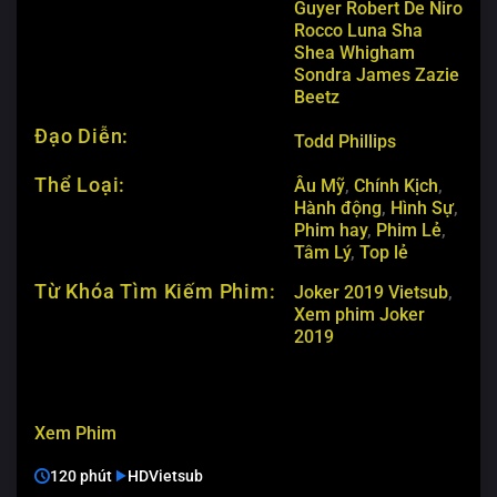
Guyer
Robert De Niro
Rocco Luna
Sha
Shea Whigham
Sondra James
Zazie
Beetz
Đạo Diễn:
Todd Phillips
Thể Loại:
Âu Mỹ
,
Chính Kịch
,
Hành động
,
Hình Sự
,
Phim hay
,
Phim Lẻ
,
Tâm Lý
,
Top lẻ
Từ Khóa Tìm Kiếm Phim:
Joker 2019 Vietsub
,
Xem phim Joker
2019
Xem Phim
120 phút
HD
Vietsub