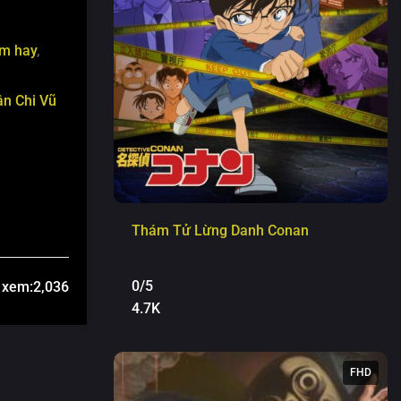
im hay
,
n Chi Vũ
Thám Tử Lừng Danh Conan
0/5
 xem:
2,036
4.7K
FHD