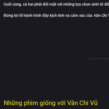
Vân Chi Vũ - My Journe
Cuối cùng, cả hai phải đối mặt với những lựa chọn sinh tử để
Vân Chi Vũ - My Journe
Đừng bỏ lỡ hành trình đầy kịch tính và cảm xúc của
Vân Chi 
Vân Chi Vũ - My Journe
Vân Chi Vũ - My Journe
Vân Chi Vũ - My Journe
Vân Chi Vũ - My Journe
Vân Chi Vũ - My Journe
Vân Chi Vũ - My Journe
Vân Chi Vũ - My Journe
Vân Chi Vũ - My Journe
Vân Chi Vũ - My Journe
Vân Chi Vũ - My Journe
Những phim giống với
Vân Chi Vũ