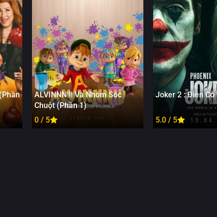
 (Phần
ALVINNN!!! Và Nhóm Sóc
Joker 2 : Điên Có
Chuột (Phần 1)
0 / 5
5.0 / 5