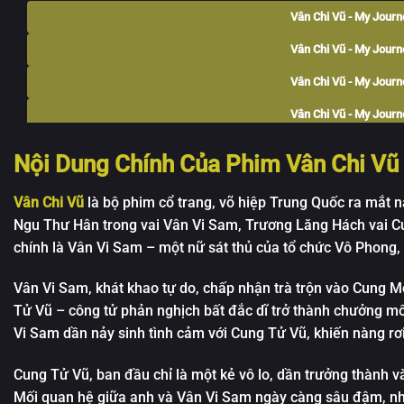
Vân Chi Vũ - My Journe
Vân Chi Vũ - My Journe
Vân Chi Vũ - My Journe
Vân Chi Vũ - My Journe
Vân Chi Vũ - My Journe
Nội Dung Chính Của Phim Vân Chi Vũ
Vân Chi Vũ - My Journe
Vân Chi Vũ
là bộ phim cổ trang, võ hiệp Trung Quốc ra mắt 
Vân Chi Vũ - My Journe
Ngu Thư Hân trong vai Vân Vi Sam, Trương Lăng Hách vai Cu
Vân Chi Vũ - My Journe
chính là Vân Vi Sam – một nữ sát thủ của tổ chức Vô Phong
Vân Chi Vũ - My Journe
Vân Vi Sam, khát khao tự do, chấp nhận trà trộn vào Cung M
Vân Chi Vũ - My Journe
Tử Vũ – công tử phản nghịch bất đắc dĩ trở thành chưởng môn
Vi Sam dần nảy sinh tình cảm với Cung Tử Vũ, khiến nàng rơi
Vân Chi Vũ - My Journe
Cung Tử Vũ, ban đầu chỉ là một kẻ vô lo, dần trưởng thành
Vân Chi Vũ - My Journe
Mối quan hệ giữa anh và Vân Vi Sam ngày càng sâu đậm, nhưn