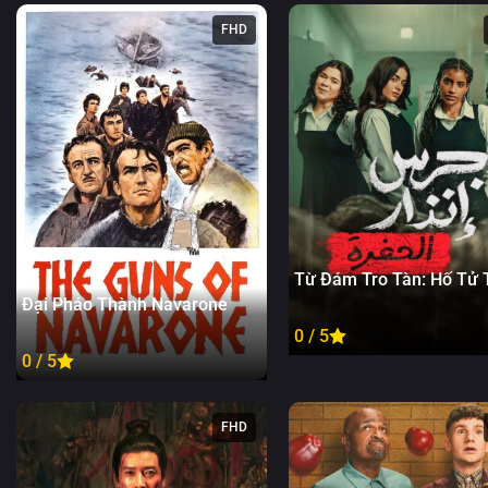
FHD
Từ Đám Tro Tàn: Hố Tử 
Đại Pháo Thành Navarone
0 / 5
0 / 5
FHD