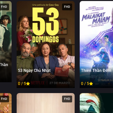
FHD
FHD
Thần
53 Ngày Chủ Nhật
Thiên Thần Đêm
0 / 5
0 / 5
FHD
FHD