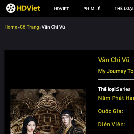
Chuyển
THỂ LOẠI
HDVIET
PHIM LẺ
đến
nội
dung
Home
»
Cổ Trang
»
Vân Chi Vũ
Vân Chi Vũ
My Journey To
Thể loại:
Series
Năm Phát Hà
Quốc Gia:
Diễn Viên: