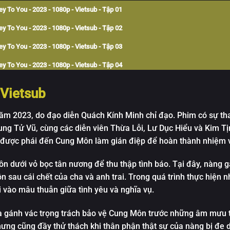
y To You - 2023 - 1080p - Vietsub - Tập 01
y To You - 2023 - 1080p - Vietsub - Tập 02
y To You - 2023 - 1080p - Vietsub - Tập 03
y To You - 2023 - 1080p - Vietsub - Tập 04
y To You - 2023 - 1080p - Vietsub - Tập 05
 Vietsub
y To You - 2023 - 1080p - Vietsub - Tập 06
năm 2023, do đạo diễn Quách Kính Minh chỉ đạo. Phim có sự th
y To You - 2023 - 1080p - Vietsub - Tập 07
ng Tử Vũ, cùng các diễn viên Thừa Lỗi, Lư Dục Hiểu và Kim Tị
y To You - 2023 - 1080p - Vietsub - Tập 08
, được phái đến Cung Môn làm gián điệp để hoàn thành nhiệm 
y To You - 2023 - 1080p - Vietsub - Tập 09
ôn dưới vỏ bọc tân nương để thu thập tình báo. Tại đây, nàng 
y To You - 2023 - 1080p - Vietsub - Tập 10
 sau cái chết của cha và anh trai. Trong quá trình thực hiện 
 vào mâu thuẫn giữa tình yêu và nghĩa vụ.
y To You - 2023 - 1080p - Vietsub - Tập 11
 và gánh vác trọng trách bảo vệ Cung Môn trước những âm mưu 
y To You - 2023 - 1080p - Vietsub - Tập 12
g cũng đầy thử thách khi thân phận thật sự của nàng bị đe dọ