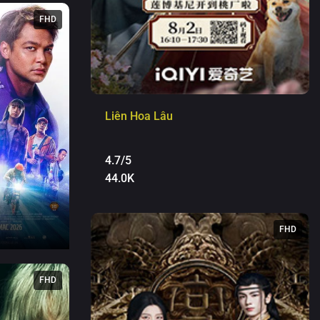
FHD
Liên Hoa Lâu
4.7/5
44.0K
FHD
FHD