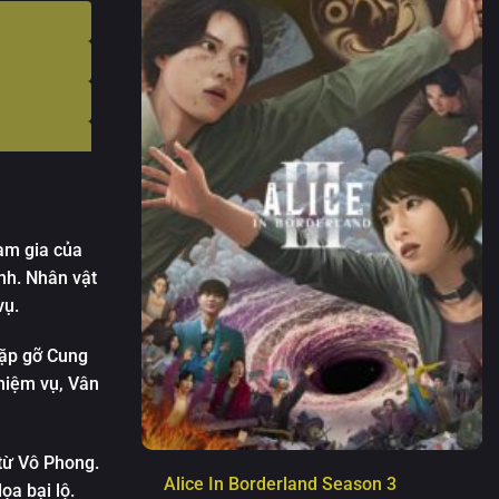
am gia của
nh. Nhân vật
vụ.
gặp gỡ Cung
nhiệm vụ, Vân
từ Vô Phong.
Alice In Borderland Season 3
a bại lộ.