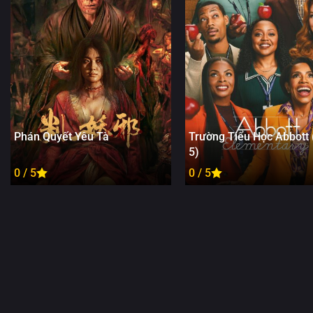
Phán Quyết Yêu Tà
Trường Tiểu Học Abbott
5)
0 / 5
0 / 5