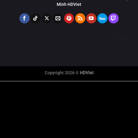
Minh HDViet
bluphim
phimbathu
animevsub
w88
LUCK8
https://ww88go.mob
hitclub
zbet
hoathinhtrungquoc
new88
qh88 link mới
hhtq
789bet
Hi88
F8bet
XXX
Luckywin
motphim
Copyright 2026 ©
HDViet
link xem trực tiếp bóng đá
xem truc tiep bong da
Xôi Lạc Trực Tiếp
tỷ số bóng đá