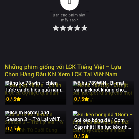
0
Bạn cho phim này 
mấy sao?
Những phim giống với
LCK Tiếng Việt – Lựa
Chọn Hàng Đầu Khi Xem LCK Tại Việt Nam
Đăng ký 78 win – chiến
Nổ hũ 789WIN - Bí mật
lược cá độ hiệu quả năm
săn jackpot khủng cho
2025
mọi game thủ
0 / 5
0 / 5
Alice In Borderland
Season 3 – Trở Lại với Trò
Soi kèo bóng đá 1Gom –
Chơi Sinh Tử Cuối Cùng
Cập nhật liên tục kèo nhà
0 / 5
cái, tỷ lệ cược chính xác
0 / 5