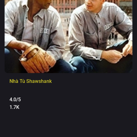
Nhà Tù Shawshank
4.0/5
1.7K