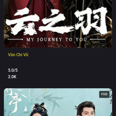
Vân Chi Vũ
5.0/5
2.0K
FHD