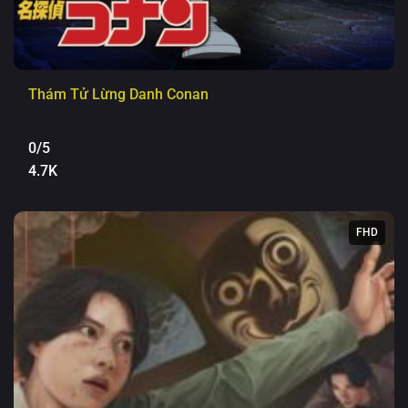
Thám Tử Lừng Danh Conan
0/5
4.7K
FHD