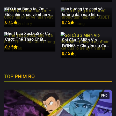
nhất
CEO Khá Bảnh tại 7m –
Tận hưởng trò chơi với
Góc nhìn khác về nhân vật
hướng dẫn nạp tiền
đang gây chú ý
33BET nhanh chóng
0 / 5
0 / 5
Thể Thao XocDia88 - Cá
Cược Thể Thao Chất
Soi Cầu 3 Miền Vip
Lượng Hàng Đầu
IWIN68 – Chuyên dự đoán
0 / 5
kết quả lô đề uy tín nhất
0 / 5
hiện nay
TOP PHIM BỘ
FHD