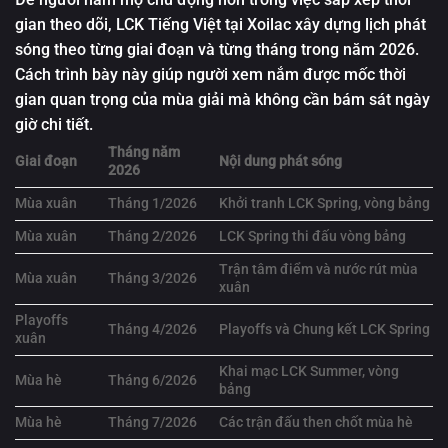
gian theo dõi, LCK Tiếng Việt tại Xoilac xây dựng lịch phát
sóng theo từng giai đoạn và từng tháng trong năm 2026.
Cách trình bày này giúp người xem nắm được mốc thời
gian quan trọng của mùa giải mà không cần bám sát ngày
giờ chi tiết.
Tháng năm
Giai đoạn
Nội dung phát sóng
2026
Mùa xuân
Tháng 1/2026
Khởi tranh LCK Spring, vòng bảng
Mùa xuân
Tháng 2/2026
LCK Spring thi đấu vòng bảng
Trận tâm điểm và nước rút mùa
Mùa xuân
Tháng 3/2026
xuân
Playoffs
Tháng 4/2026
Playoffs và Chung kết LCK Spring
xuân
Khai mạc LCK Summer, vòng
Mùa hè
Tháng 6/2026
bảng
Mùa hè
Tháng 7/2026
Các trận đấu then chốt mùa hè