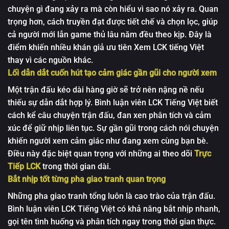
chuyện gì đang xảy ra mà còn hiểu vì sao nó xảy ra.
Quan
trọng hơn, cách truyền đạt được tiết chế và chọn lọc, giúp
cả người mới lẫn game thủ lâu năm đều theo kịp. Đây là
điểm khiến nhiều khán giả ưu tiên Xem LCK tiếng Việt
thay vì các nguồn khác.
Lối dẫn dắt cuốn hút tạo cảm giác gần gũi cho người xem
Một trận đấu kéo dài hàng giờ sẽ trở nên nặng nề nếu
thiếu sự dẫn dắt hợp lý. Bình luận viên LCK Tiếng Việt biết
cách kể câu chuyện trận đấu, đan xen phân tích và cảm
xúc để giữ nhịp liên tục. Sự gần gũi trong cách nói chuyện
khiến người xem cảm giác như đang xem cùng bạn bè.
Điều này đặc biệt quan trọng với những ai theo dõi
Trực
Tiếp LCK
trong thời gian dài.
Bắt nhịp tốt từng pha giao tranh quan trọng
Những pha giao tranh tổng luôn là cao trào của trận đấu.
Bình luận viên LCK Tiếng Việt có khả năng bắt nhịp nhanh,
gọi tên tình huống và phân tích ngay trong thời gian thực.