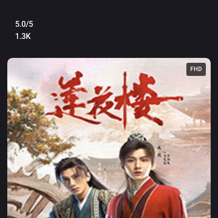
5.0/5
1.3K
FHD