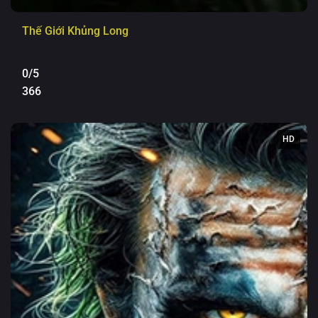
Thế Giới Khủng Long
0/5
366
HD