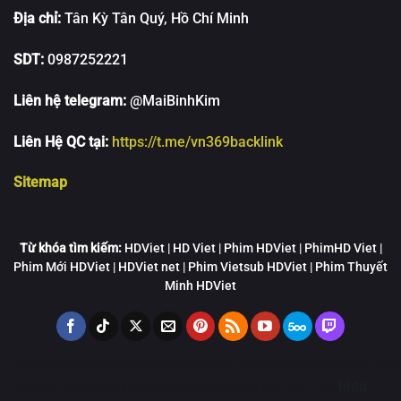
Địa chỉ:
Tân Kỳ Tân Quý, Hồ Chí Minh
SDT:
0987252221
Liên hệ telegram:
@MaiBinhKim
Liên Hệ QC tại:
https://t.me/vn369backlink
Sitemap
Từ khóa tìm kiếm:
HDViet | HD Viet | Phim HDViet | PhimHD Viet |
Phim Mới HDViet | HDViet net | Phim Vietsub HDViet | Phim Thuyết
Minh HDViet
bluphim
phimbathu
animevsub
w88
LUCK8
https://ww88go.mob
hitclub
zbet
hoathinhtrungquoc
new88
qh88 link mới
hhtq