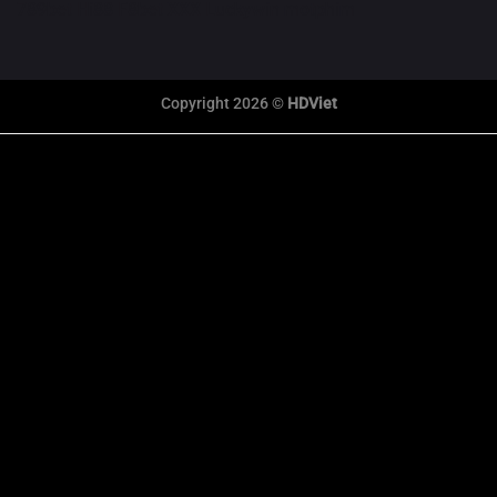
789bet
Hi88
F8bet
XXX
Luckywin
motphim
Copyright 2026 ©
HDViet
link xem trực tiếp bóng đá
xem truc tiep bong da
Xôi Lạc Trực Tiếp
tỷ số bóng đá