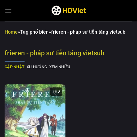
Chuyển
đến
nội
dung
Home
»
Tag phổ biến
»
frieren - pháp sư tiễn táng vietsub
frieren - pháp sư tiễn táng vietsub
CẬP NHẬT
XU HƯỚNG
XEM NHIỀU
FHD