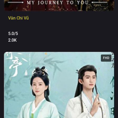
Vân Chi Vũ
5.0/5
2.0K
FHD