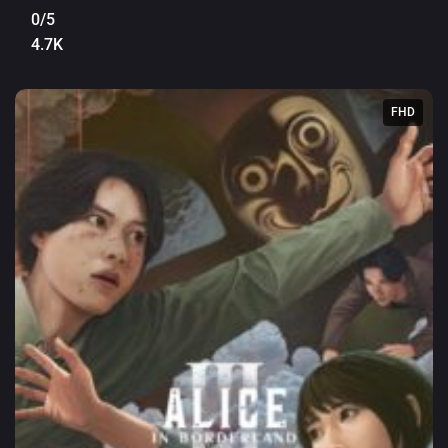
0/5
4.7K
FHD