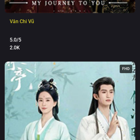
Vân Chi Vũ
5.0/5
2.0K
FHD