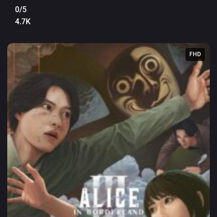
0/5
4.7K
FHD