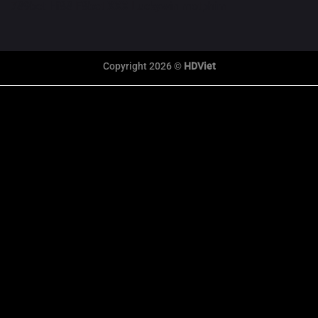
789bet
Hi88
F8bet
XXX
Luckywin
motphim
Copyright 2026 ©
HDViet
link xem trực tiếp bóng đá
xem truc tiep bong da
Xôi Lạc Trực Tiếp
tỷ số bóng đá