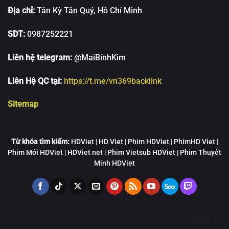
Địa chỉ:
Tân Kỳ Tân Quý, Hồ Chí Minh
SDT:
0987252221
Liên hệ telegram:
@MaiBinhKim
Liên Hệ QC tại:
https://t.me/vn369backlink
Sitemap
Từ khóa tìm kiếm:
HDViet | HD Viet | Phim HDViet | PhimHD Viet |
Phim Mới HDViet | HDViet net | Phim Vietsub HDViet | Phim Thuyết
Minh HDViet
bluphim
phimbathu
animevsub
w88
LUCK8
https://ww88go.mob
hitclub
zbet
hoathinhtrungquoc
new88
qh88 link mới
hhtq