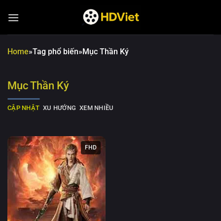
Chuyển
đến
nội
dung
Home
»
Tag phổ biến
»
Mục Thần Ký
Mục Thần Ký
CẬP NHẬT
XU HƯỚNG
XEM NHIỀU
FHD