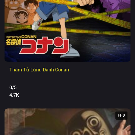
Thám Tử Lừng Danh Conan
0/5
4.7K
FHD