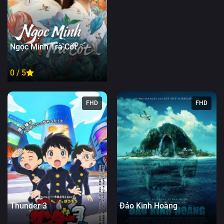
Ngọc Minh Trà Cốt
0 / 5
FHD
FHD
Thunder 3
Đảo Kinh Hoàng