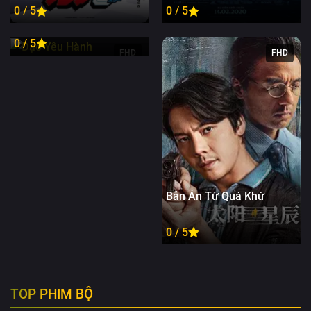
Đạo Yêu Hành
0 / 5
0 / 5
0 / 5
FHD
FHD
Bản Án Từ Quá Khứ
0 / 5
TOP PHIM BỘ