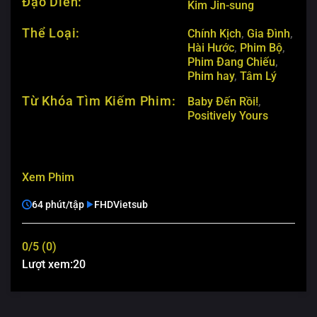
Đạo Diễn:
Kim Jin-sung
Thể Loại:
Chính Kịch
,
Gia Đình
,
Hài Hước
,
Phim Bộ
,
Phim Đang Chiếu
,
Phim hay
,
Tâm Lý
Từ Khóa Tìm Kiếm Phim:
Baby Đến Rồi!
,
Positively Yours
Xem Phim
64 phút/tập
FHD
Vietsub
0/5 (0)
Lượt xem:
20