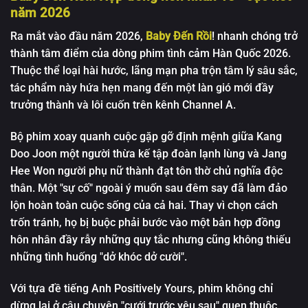
năm 2026
Tập 12
Ra mắt vào đầu năm 2026,
Baby Đến Rồi
!
nhanh chóng trở
thành tâm điểm của dòng
phim tình cảm Hàn Quốc 2026
.
Thuộc thể loại hài hước, lãng mạn pha trộn tâm lý sâu sắc,
tác phẩm này hứa hẹn mang đến một làn gió mới đầy
trưởng thành và lôi cuốn trên kênh Channel A.
Bộ phim xoay quanh cuộc gặp gỡ định mệnh giữa Kang
Doo Joon một người thừa kế tập đoàn lạnh lùng và Jang
Hee Won người phụ nữ thành đạt tôn thờ chủ nghĩa độc
thân. Một "sự cố" ngoài ý muốn sau đêm say đã làm đảo
lộn hoàn toàn cuộc sống của cả hai. Thay vì chọn cách
trốn tránh, họ bị buộc phải bước vào một bản hợp đồng
hôn nhân đầy rẫy những quy tắc nhưng cũng không thiếu
những tình huống "dở khóc dở cười".
Với tựa đề tiếng Anh
Positively Yours
, phim không chỉ
dừng lại ở câu chuyện "cưới trước yêu sau" quen thuộc.