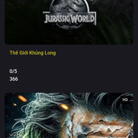
Thế Giới Khủng Long
0/5
366
HD