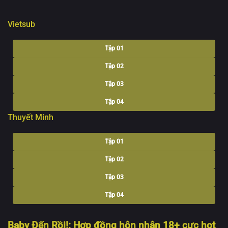
Vietsub
Tập 01
Tập 02
Tập 03
Tập 04
Thuyết Minh
Tập 05
Tập 06
Tập 01
Tập 07
Tập 02
Tập 08
Tập 03
Tập 09
Tập 04
Tập 10
Baby Đến Rồi!: Hợp đồng hôn nhân 18+ cực hot
Tập 11