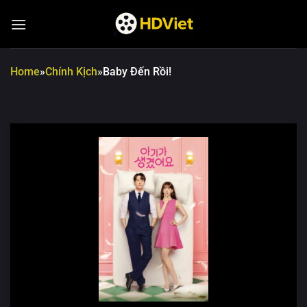
Chuyển
đến
nội
dung
Home
»
Chính Kịch
»
Baby Đến Rồi!