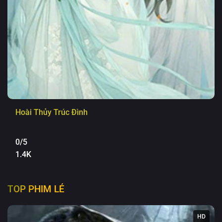
Hoài Thủy Trúc Đình
0/5
1.4K
TOP PHIM LẺ
HD