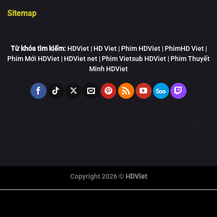
Sitemap
Từ khóa tìm kiếm:
HDViet | HD Viet | Phim HDViet | PhimHD Viet |
Phim Mới HDViet | HDViet net | Phim Vietsub HDViet | Phim Thuyết
Minh HDViet
bluphim
phimbathu
animevsub
w88
LUCK8
https://ww88go.mob
hitclub
zbet
hoathinhtrungquoc
new88
qh88 link mới
hhtq
789bet
Hi88
F8bet
XXX
Luckywin
motphim
Copyright 2026 ©
HDViet
link xem trực tiếp bóng đá
xem truc tiep bong da