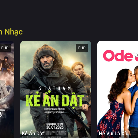
m Nhạc
FHD
FHD
Kẻ Ẩn Dật
Hễ Vui Là Xỉu