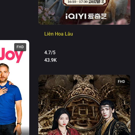
Liên Hoa Lâu
FHD
4.7/5
43.9K
FHD