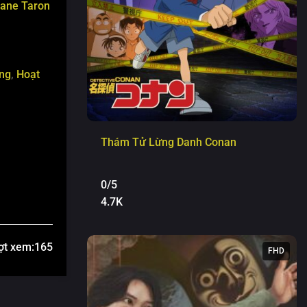
lane
Taron
ng
,
Hoạt
Thám Tử Lừng Danh Conan
0/5
4.7K
ợt xem:
165
FHD