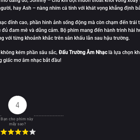
 mơ dang dở, Johnny – chú khỉ đột muốn thoát khỏi vòng xoáy 
người, hay Ash – nàng nhím cá tính với khát vọng khẳng định b
ạc đỉnh cao, phần hình ảnh sống động mà còn chạm đến trái 
nếu đủ đam mê và dũng cảm. Bộ phim mang đến hành trình hài 
g với từng khoảnh khắc trên sân khấu lẫn sau hậu trường.
g không kém phần sâu sắc,
Đấu Trường Âm Nhạc
là lựa chọn kh
ng giấc mơ âm nhạc bắt đầu!
4
Bạn cho phim này 
mấy sao?