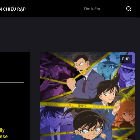
M CHIẾU RẠP
FHD
lly
ese