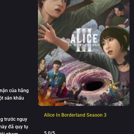
 nặn của hãng
một sân khấu
Alice In Borderland Season 3
ng trước nguy
này đã quy tụ
5.0/5