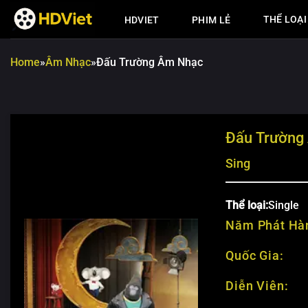
Chuyển
THỂ LOẠI
HDVIET
PHIM LẺ
đến
nội
dung
Home
»
Âm Nhạc
»
Đấu Trường Âm Nhạc
Đấu Trường
Sing
Thể loại:
Single
Năm Phát Hà
Quốc Gia:
Diễn Viên: