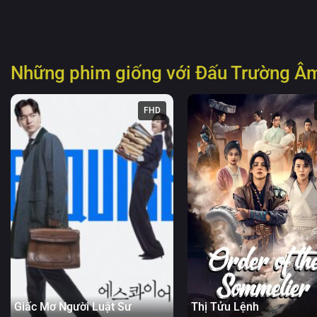
Những phim giống với
Đấu Trường Â
FHD
Giấc Mơ Người Luật Sư
Thị Tửu Lệnh