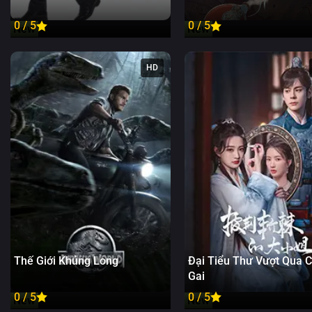
0 / 5
0 / 5
New
New
HD
Thế Giới Khủng Long
Đại Tiểu Thư Vượt Qua 
Gai
0 / 5
0 / 5
New
New