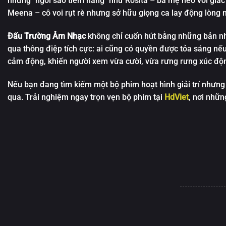
những "ngôi sao tiềm năng" như Rosita – bà mẹ heo với giấc
Meena – cô voi rụt rè nhưng sở hữu giọng ca lay động lòng 
Đấu Trường Âm Nhạc
không chỉ cuốn hút bằng những bản nh
qua thông điệp tích cực: ai cũng có quyền được tỏa sáng 
cảm động, khiến người xem vừa cười, vừa rưng rưng xúc độn
Nếu bạn đang tìm kiếm một bộ phim hoạt hình giải trí nhưn
qua. Trải nghiệm ngay trọn vẹn bộ phim tại
HdViet
, nơi nhữ