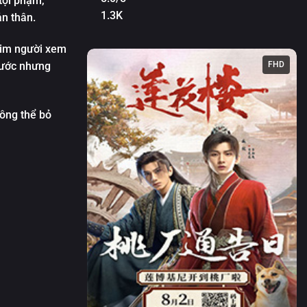
tội phạm,
1.3K
ản thân.
tim người xem
hước nhưng
FHD
ông thể bỏ