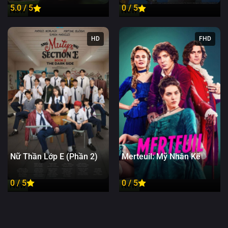
Tân Binh Của Vương Quốc
5.0 / 5
0 / 5
New
New
Mê Cung
HD
FHD
Nữ Thần Lớp E (Phần 2)
Merteuil: Mỹ Nhân Kế
0 / 5
0 / 5
New
New