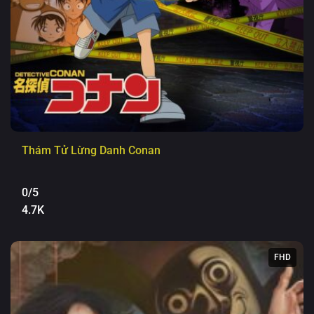
Thám Tử Lừng Danh Conan
0/5
4.7K
FHD