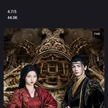
4.7/5
44.0K
FHD