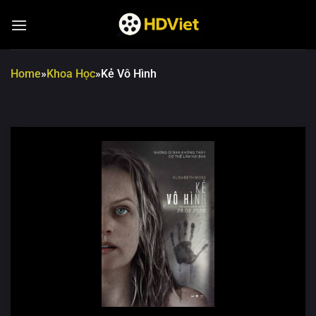
Chuyển
đến
nội
dung
Home
»
Khoa Học
»
Kẻ Vô Hình