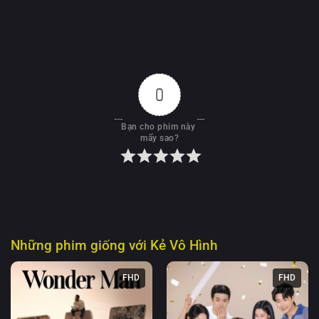
0
Bạn cho phim này 
mấy sao?
Những phim giống với
Kẻ Vô Hình
FHD
FHD