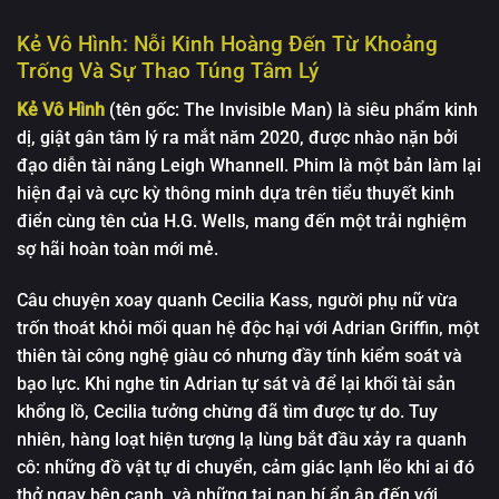
Kẻ Vô Hình: Nỗi Kinh Hoàng Đến Từ Khoảng
Trống Và Sự Thao Túng Tâm Lý
Kẻ Vô Hình
(tên gốc: The Invisible Man) là siêu phẩm kinh
dị, giật gân tâm lý ra mắt năm 2020, được nhào nặn bởi
đạo diễn tài năng Leigh Whannell. Phim là một bản làm lại
hiện đại và cực kỳ thông minh dựa trên tiểu thuyết kinh
điển cùng tên của H.G. Wells, mang đến một trải nghiệm
sợ hãi hoàn toàn mới mẻ.
Câu chuyện xoay quanh Cecilia Kass, người phụ nữ vừa
trốn thoát khỏi mối quan hệ độc hại với Adrian Griffin, một
thiên tài công nghệ giàu có nhưng đầy tính kiểm soát và
bạo lực. Khi nghe tin Adrian tự sát và để lại khối tài sản
khổng lồ, Cecilia tưởng chừng đã tìm được tự do. Tuy
nhiên, hàng loạt hiện tượng lạ lùng bắt đầu xảy ra quanh
cô: những đồ vật tự di chuyển, cảm giác lạnh lẽo khi ai đó
thở ngay bên cạnh, và những tai nạn bí ẩn ập đến với