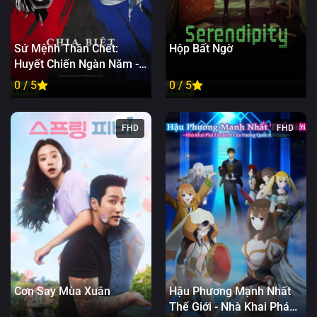
Sứ Mệnh Thần Chết:
Hộp Bất Ngờ
Huyết Chiến Ngàn Năm -
Chia Biệt
0 / 5
0 / 5
New
New
FHD
FHD
Cơn Say Mùa Xuân
Hậu Phương Mạnh Nhất
Thế Giới - Nhà Khai Phá