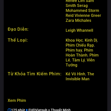
Renee Lim
Sam
Smith
Serag
Mohammed
Storm
Reid
Vivienne Greer
Zara Michales
Đạo Diễn:
Leigh Whannell
Thể Loại:
Khoa Học
,
Kinh Dị
,
Phim Chiếu Rạp
,
Phim hay
,
Phim
Hoàn Thành
,
Phim
Lẻ
,
Tâm Lý
,
Viễn
Tưởng
Từ Khóa Tìm Kiếm Phim:
Kẻ Vô Hình
,
The
Invisible Man
Xem Phim
125 phút
FHD
Vietsub + Thuyết Minh