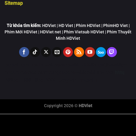
Sitemap
Từ khóa tìm kiếm:
HDViet | HD Viet | Phim HDViet | PhimHD Viet |
Phim Mới HDViet | HDViet net | Phim Vietsub HDViet | Phim Thuyết
Minh HDViet
bluphim
phimbathu
animevsub
w88
LUCK8
https://ww88go.mob
hitclub
zbet
hoathinhtrungquoc
new88
qh88 link mới
hhtq
789bet
Hi88
F8bet
XXX
Luckywin
motphim
Copyright 2026 ©
HDViet
link xem trực tiếp bóng đá
xem truc tiep bong da
Xôi Lạc Trực Tiếp
tỷ số bóng đá