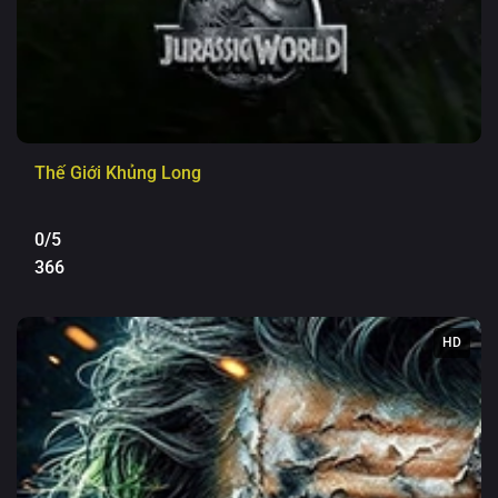
Thế Giới Khủng Long
0/5
366
HD