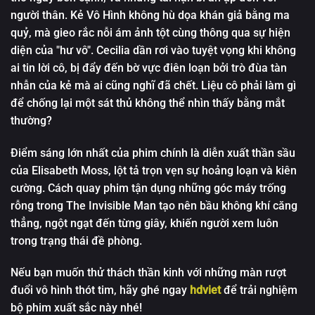
người thân. Kẻ Vô Hình không hù dọa khán giả bằng ma
quỷ, mà gieo rắc nỗi ám ảnh tột cùng thông qua sự hiện
diện của "hư vô". Cecilia dần rơi vào tuyệt vọng khi không
ai tin lời cô, bị đẩy đến bờ vực điên loạn bởi trò đùa tàn
nhẫn của kẻ mà ai cũng nghĩ đã chết. Liệu cô phải làm gì
để chống lại một sát thủ không thể nhìn thấy bằng mắt
thường?
Điểm sáng lớn nhất của phim chính là diễn xuất thần sầu
của Elisabeth Moss, lột tả trọn vẹn sự hoảng loạn và kiên
cường. Cách quay phim tận dụng những góc máy trống
rỗng trong The Invisible Man tạo nên bầu không khí căng
thẳng, ngột ngạt đến từng giây, khiến người xem luôn
trong trạng thái đề phòng.
Nếu bạn muốn thử thách thần kinh với những màn rượt
đuổi vô hình thót tim, hãy ghé ngay
hdviet
để trải nghiệm
bộ phim xuất sắc này nhé!