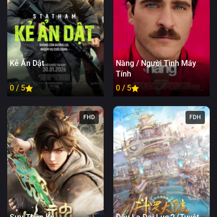
Kẻ Ẩn Dật
Nàng / Người Tình Máy
Tính
0 / 5
0 / 5
FHD
FDH