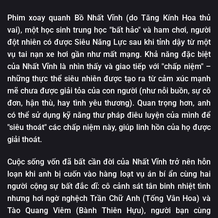
Tập 12
Phim xoay quanh Bồ Nhất Vĩnh (do Tăng Kính Hoa thủ
vai), một học sinh trung học "bất hảo" và ham chơi, người
đột nhiên có được Siêu Năng Lực sau khi tỉnh dậy từ một
vụ tai nạn xe hơi gần như mất mạng. Khả năng đặc biệt
của Nhất Vĩnh là nhìn thấy và giao tiếp với "chấp niệm" –
những thực thể siêu nhiên được tạo ra từ cảm xúc mạnh
mẽ chưa được giải tỏa của con người (như nỗi buồn, sự cô
đơn, hận thù, hay tình yêu thương). Quan trọng hơn, anh
có thể sử dụng kỹ năng thư pháp điêu luyện của mình để
"siêu thoát" các chấp niệm này, giúp linh hồn của họ được
giải thoát.
Cuộc sống vốn đã bất cần đời của Nhất Vĩnh trở nên hỗn
loạn khi anh bị cuốn vào hàng loạt vụ án bí ẩn cùng hai
người cộng sự bất đắc dĩ: cô cảnh sát tân binh nhiệt tình
nhưng hơi ngờ nghệch Trần Chữ Anh (Tống Vân Hoa) và
Tào Quang Viêm (Bành Thiên Hựu), người bạn cùng