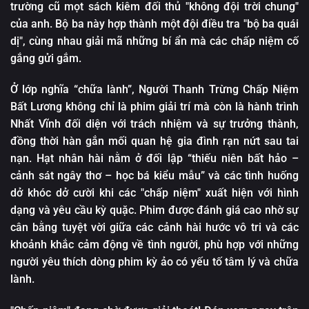
trường cũ mọt sách kiêm đối thủ "không đội trời chung"
của anh. Bộ ba này hợp thành một đội điều tra "bộ ba quái
dị", cùng nhau giải mã những bí ẩn mà các chấp niệm cố
gắng gửi gắm.
Ở lớp nghĩa “chữa lành”, Người Thanh Trừng Chấp Niệm
Bất Lương không chỉ là phim giải trí mà còn là hành trình
Nhất Vĩnh đối diện với trách nhiệm và sự trưởng thành,
đồng thời hàn gắn mối quan hệ gia đình rạn nứt sau tai
nạn. Hạt nhân hài nằm ở đối lập “thiếu niên bất hảo –
cảnh sát ngây thơ – học bá kiểu mẫu” và các tình huống
dở khóc dở cười khi các "chấp niệm" xuất hiện với hình
dạng và yêu cầu kỳ quặc. Phim được đánh giá cao nhờ sự
cân bằng tuyệt vời giữa các cảnh hài hước vô tri và các
khoảnh khắc cảm động về tình người, phù hợp với những
người yêu thích dòng phim kỳ ảo có yếu tố tâm lý và chữa
lành.