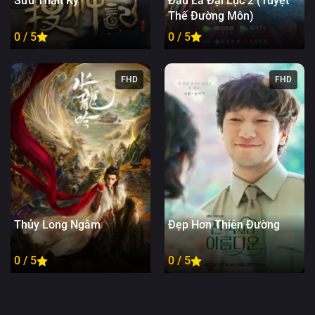
Sưu Thần Ký
Đấu La Đại Lục 2 (Tuyệt
Thế Đường Môn)
0 / 5
0 / 5
FHD
FHD
Thủy Long Ngâm
Đẹp Hơn Thiên Đường
0 / 5
0 / 5