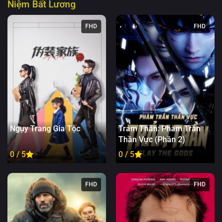
Niệm Bất Lương
FHD
FHD
Ngụy Trang Gia Tộc
Trảm Thần: Phàm Trần
Thần Vực (Phần 2)
0 / 5
0 / 5
FHD
FHD