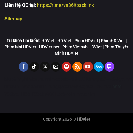
Liên Hệ QC tại:
https://t.me/vn369backlink
Sitemap
Từ khóa tìm kiếm:
HDViet | HD Viet | Phim HDViet | PhimHD Viet |
Phim Mới HDViet | HDViet net | Phim Vietsub HDViet | Phim Thuyết
Minh HDViet
bluphim
phimbathu
animevsub
w88
LUCK8
https://ww88go.mob
hitclub
zbet
hoathinhtrungquoc
new88
qh88 link mới
hhtq
789bet
Hi88
F8bet
XXX
Luckywin
motphim
Copyright 2026 ©
HDViet