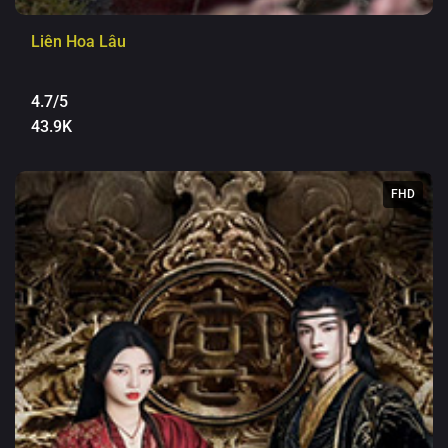
Liên Hoa Lâu
4.7/5
43.9K
FHD