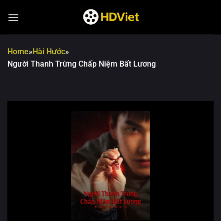
Chuyển
đến
nội
dung
Home
»
Hài Hước
»
Người Thanh Trừng Chấp Niệm Bất Lương