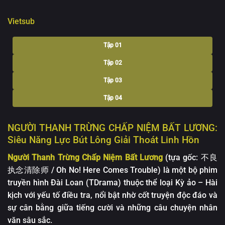
Vietsub
Tập 01
Tập 02
Tập 03
Tập 04
Tập 05
NGƯỜI THANH TRỪNG CHẤP NIỆM BẤT LƯƠNG:
Tập 06
Siêu Năng Lực Bút Lông Giải Thoát Linh Hồn
Tập 07
Người Thanh Trừng Chấp Niệm Bất Lương
(tựa gốc: 不良
Tập 08
执念清除师 / Oh No! Here Comes Trouble) là một bộ phim
truyền hình Đài Loan (TDrama) thuộc thể loại Kỳ ảo – Hài
Tập 09
kịch với yếu tố điều tra, nổi bật nhờ cốt truyện độc đáo và
Tập 10
sự cân bằng giữa tiếng cười và những câu chuyện nhân
văn sâu sắc.
Tập 11