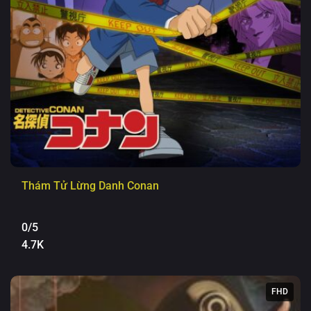
Thám Tử Lừng Danh Conan
0/5
4.7K
FHD