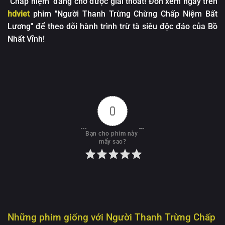
"Chấp niệm" đang chờ được giải thoát! Đón xem ngay trên
hdviet
phim "Người Thanh Trừng Chừng Chấp Niệm Bất
Lương" để theo dõi hành trình trừ tà siêu độc đáo của Bồ
Nhất Vĩnh!
0
Bạn cho phim này 
mấy sao?
Những phim giống với
Người Thanh Trừng Chấp