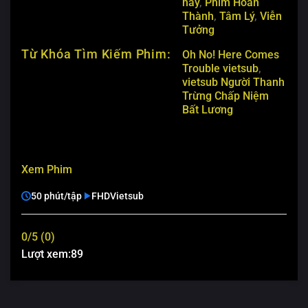
hay
,
Phim Hoàn
Thành
,
Tâm Lý
,
Viễn
Tưởng
Từ Khóa Tìm Kiếm Phim:
Oh No! Here Comes
Trouble vietsub
,
vietsub Người Thanh
Trừng Chấp Niệm
Bất Lương
Xem Phim
50 phút/tập
FHD
Vietsub
0/5 (0)
Lượt xem:
89