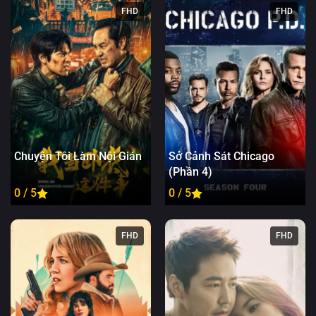
FHD
FHD
Chuyện Tôi Làm Nội Gián
Sở Cảnh Sát Chicago
(Phần 4)
0 / 5
0 / 5
FHD
FHD