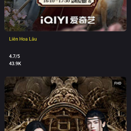
Liên Hoa Lâu
4.7/5
43.9K
FHD