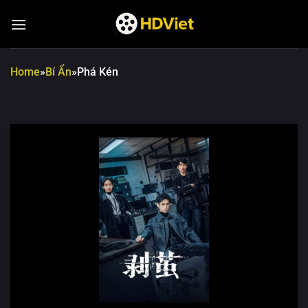
Chuyển
đến
nội
dung
Home
»
Bí Ẩn
»
Phá Kén