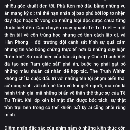
Tập 12
nhiều góc khuất đen tối, Phá Kén mở đầu bằng những vụ
án mạng kỳ dị: thi thể nạn nhân bị bao phủ bởi lớp tơ nhện
Tập 13
dày đặc hoặc tử vong do những loại độc dược chưa từng
Tập 14
được biết đến. Câu chuyện xoay quanh Tề Tư Triết – một
Tập 15
thiên tài về côn trùng học nhưng có tính cách lập dị, và
Hàn Phong – đội trưởng đội cảnh sát hình sự quả cảm
Tập 16
nhưng tin vào bằng chứng thực tế hơn là những suy luận
Tập 17
"trên trời". Sự xuất hiện của bác sĩ pháp y Chúc Thanh Việt
đã tạo nên "tam giác sắt" phá án, buộc họ phải gạt bỏ
Tập 18
những mâu thuẫn cá nhân để hợp tác. The Truth Within
Tập 19
không chỉ là cuộc đấu trí với những tên tội phạm biến thái
Tập 20
sử dụng sinh vật nhỏ bé làm vũ khí giết người, mà còn là
hành trình giải mã những bí ẩn về thân thế thực sự của Tề
Tập 21
Tư Triết. Khi lớp kén bí mật dần được bóc tách, sự thật
trần trụi bên trong có thể khiến bất kỳ ai cũng phải rùng
mình.
Điểm nhấn đặc sắc của phim nằm ở những kiến thức côn