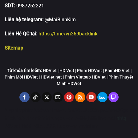
SDT:
0987252221
Liên hệ telegram:
@MaiBinhKim
Liên Hệ QC tại:
https://t.me/vn369backlink
Sitemap
Từ khóa tìm kiếm:
HDViet | HD Viet | Phim HDViet | PhimHD Viet |
Phim Mới HDViet | HDViet net | Phim Vietsub HDViet | Phim Thuyết
Minh HDViet
bluphim
phimbathu
animevsub
w88
LUCK8
https://ww88go.mob
hitclub
zbet
hoathinhtrungquoc
new88
qh88 link mới
hhtq
789bet
Hi88
F8bet
XXX
Luckywin
motphim