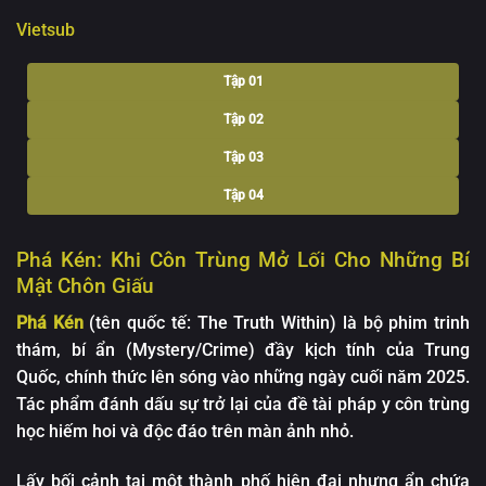
Vietsub
Tập 01
Tập 02
Tập 03
Tập 04
Tập 05
Phá Kén: Khi Côn Trùng Mở Lối Cho Những Bí
Tập 06
Mật Chôn Giấu
Tập 07
Phá Kén
(tên quốc tế: The Truth Within) là bộ phim trinh
Tập 08
thám, bí ẩn (Mystery/Crime) đầy kịch tính của Trung
Quốc, chính thức lên sóng vào những ngày cuối năm 2025.
Tập 09
Tác phẩm đánh dấu sự trở lại của đề tài pháp y côn trùng
Tập 10
học hiếm hoi và độc đáo trên màn ảnh nhỏ.
Tập 11
Lấy bối cảnh tại một thành phố hiện đại nhưng ẩn chứa