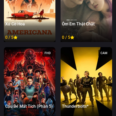
Xứ Cờ Hoa
Ôm Em Thật Chặt
0 / 5
0 / 5
FHD
CAM
Cậu Bé Mất Tích (Phần 5)
Thunderbolts*