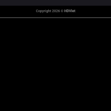
Copyright 2026 ©
HDViet
link xem trực tiếp bóng đá
xem truc tiep bong da
Xôi Lạc Trực Tiếp
tỷ số bóng đá