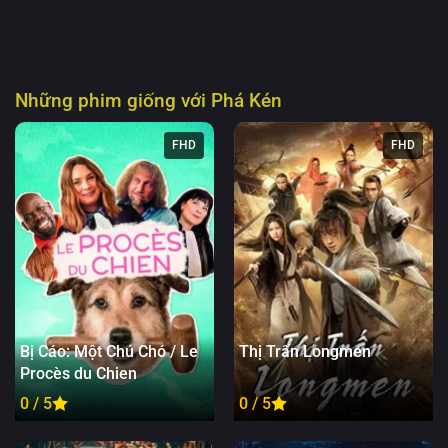
Những phim giống với
Phá Kén
FHD
FHD
Bị Cáo: Một Chú Chó / Le
Thị Trấn Longmen
Procès du Chien
0 / 5
0 / 5