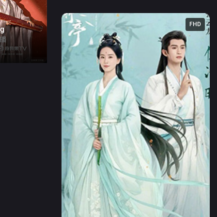
FHD
g