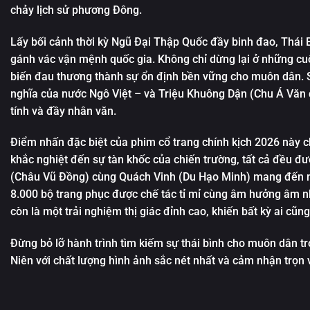
chảy lịch sử phương Đông.
Lấy bối cảnh thời kỳ Ngũ Đại Thập Quốc đầy binh đao,
Thái 
gánh vác vận mệnh quốc gia. Không chỉ dừng lại ở những cuộ
biến đau thương thành sự ổn định bền vững cho muôn dân. S
nghĩa của nước Ngô Việt – và Triệu Khuông Dận (Chu Á Văn 
tính và đầy nhân văn.
Điểm nhấn đặc biệt của
phim cổ trang chính kịch 2026
này c
khắc nghiệt đến sự tàn khốc của chiến trường, tất cả đều đượ
(Châu Vũ Đồng) cùng Quách Vinh (Du Hạo Minh) mang đến nh
8.000 bộ trang phục được chế tác tỉ mỉ cùng âm hưởng âm 
còn là một trải nghiệm thị giác đỉnh cao, khiến bất kỳ ai cũng
Đừng bỏ lỡ hành trình tìm kiếm sự thái bình cho muôn dân t
Niên
với chất lượng hình ảnh sắc nét nhất và cảm nhận trọn v