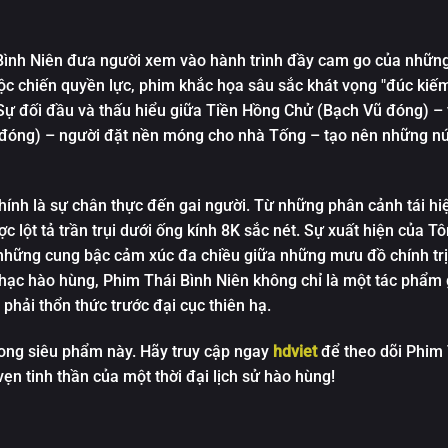
Tập 12
Tập 07
Tập 13
Tập 08
Bình Niên
đưa người xem vào hành trình đầy cam go của những
Tập 14
c chiến quyền lực, phim khắc họa sâu sắc khát vọng "đúc kiếm
Tập 09
ự đối đầu và thấu hiểu giữa Tiền Hồng Chử (Bạch Vũ đóng) – 
Tập 15
Tập 10
đóng) – người đặt nền móng cho nhà Tống – tạo nên những nút
Tập 16
Tập 11
Tập 17
Tập 12
hính là sự chân thực đến gai người. Từ những phân cảnh tái hi
Tập 18
c lột tả trần trụi dưới ống kính 8K sắc nét. Sự xuất hiện của T
Tập 13
ững cung bậc cảm xúc đa chiều giữa những mưu đồ chính trị
Tập 19
Tập 14
nhạc hào hùng,
Phim Thái Bình Niên
không chỉ là một tác phẩm g
Tập 20
 phải thổn thức trước đại cục thiên hạ.
Tập 15
Tập 21
Tập 16
rong siêu phẩm này. Hãy truy cập ngay
hdviet
để theo dõi
Phim 
Tập 22
ẹn tinh thần của một thời đại lịch sử hào hùng!
Tập 17
Tập 23
Tập 18
Tập 24