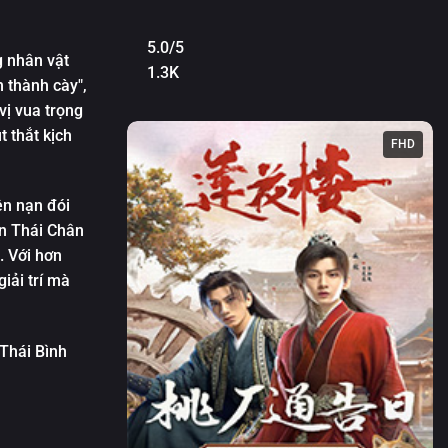
5.0/5
 nhân vật
1.3K
 thành cày",
vị vua trọng
 thắt kịch
FHD
ện nạn đói
ôn Thái Chân
. Với hơn
iải trí mà
Thái Bình