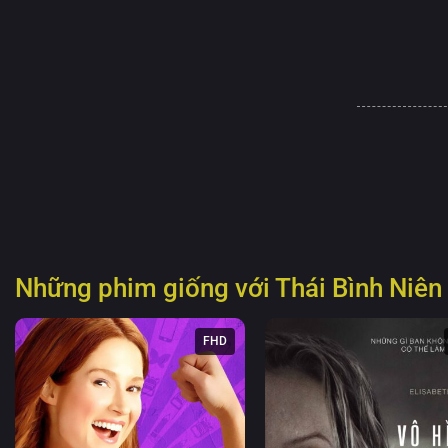
Những phim giống với
Thái Bình Niên
FHD