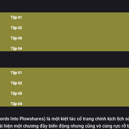
Tập 01
Tập 02
Tập 03
Tập 04
Tập 05
Tập 06
Tập 01
Tập 07
Tập 02
Tập 08
Tập 03
Tập 09
Tập 04
Tập 10
Tập 05
rds Into Plowshares) là một kiệt tác cổ trang chính kịch lịch 
Tập 11
Tập 06
tái hiện một chương đầy biến động nhưng cũng vô cùng rực rỡ 