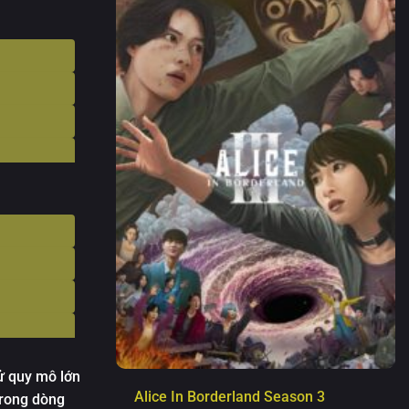
sử quy mô lớn
Alice In Borderland Season 3
trong dòng