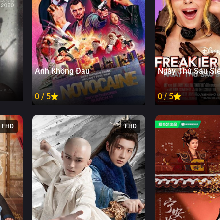
Tập 37
Tập 32
Tập 38
Tập 33
Tập 39
Tập 34
Tập 40
Tập 35
Anh Không Đau
Ngày Thứ Sáu Siê
Tập 41
Tập 36
Tập 42
0 / 5
0 / 5
Tập 37
Tập 43
Tập 38
FHD
FHD
Tập 44
Tập 39
Tập 45
Tập 40
Tập 46
Tập 41
Tập 47
Tập 42
Tập 48
Tập 43