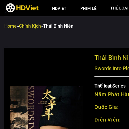
Chuyển
THỂ LOẠI
HDVIET
PHIM LẺ
đến
nội
dung
Home
»
Chính Kịch
»
Thái Bình Niên
Thái Bình N
Swords Into P
Thể loại:
Series
Năm Phát Hà
Quốc Gia:
Diễn Viên: