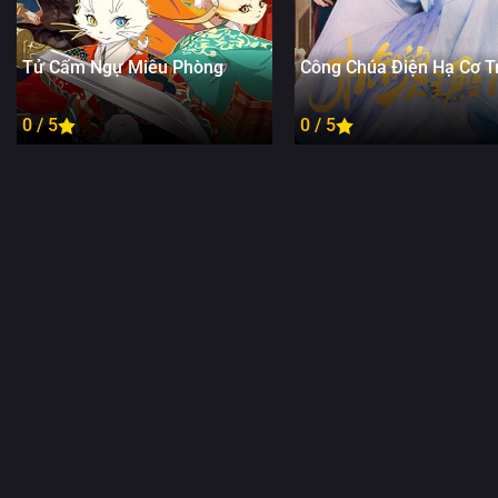
Tử Cấm Ngự Miêu Phòng
Công Chúa Điện Hạ Cơ Tr
0 / 5
0 / 5