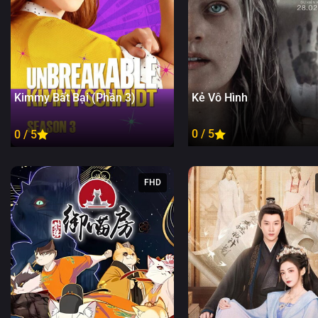
Kẻ Vô Hình
Kimmy Bất Bại (Phần 3)
0 / 5
0 / 5
FHD