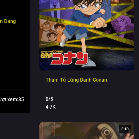
m Đang
Thám Tử Lừng Danh Conan
0/5
ượt xem:
35
4.7K
FHD