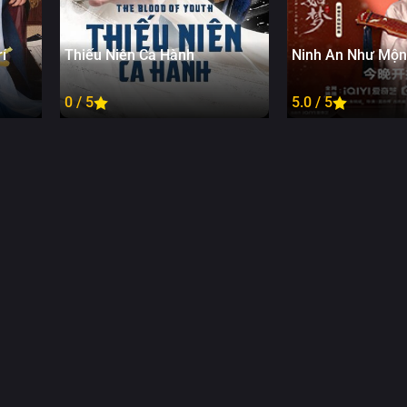
Tập 44
Tập 45
í
Thiếu Niên Ca Hành
Ninh An Như Mộn
Tập 46
0 / 5
5.0 / 5
Tập 47
Tập 48