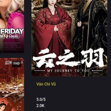
u Kỳ Quái
FHD
Vân Chi Vũ
5.0/5
2.0K