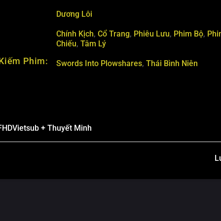
Dương Lôi
Chính Kịch
,
Cổ Trang
,
Phiêu Lưu
,
Phim Bộ
,
Phi
Chiếu
,
Tâm Lý
Kiếm Phim:
Swords Into Plowshares
,
Thái Bình Niên
FHD
Vietsub + Thuyết Minh
L