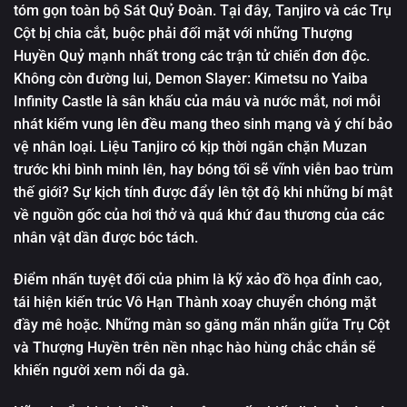
tóm gọn toàn bộ Sát Quỷ Đoàn. Tại đây, Tanjiro và các Trụ
Cột bị chia cắt, buộc phải đối mặt với những Thượng
Huyền Quỷ mạnh nhất trong các trận tử chiến đơn độc.
Không còn đường lui, Demon Slayer: Kimetsu no Yaiba
Infinity Castle là sân khấu của máu và nước mắt, nơi mỗi
nhát kiếm vung lên đều mang theo sinh mạng và ý chí bảo
vệ nhân loại. Liệu Tanjiro có kịp thời ngăn chặn Muzan
trước khi bình minh lên, hay bóng tối sẽ vĩnh viễn bao trùm
thế giới? Sự kịch tính được đẩy lên tột độ khi những bí mật
về nguồn gốc của hơi thở và quá khứ đau thương của các
nhân vật dần được bóc tách.
Điểm nhấn tuyệt đối của phim là kỹ xảo đồ họa đỉnh cao,
tái hiện kiến trúc Vô Hạn Thành xoay chuyển chóng mặt
đầy mê hoặc. Những màn so găng mãn nhãn giữa Trụ Cột
và Thượng Huyền trên nền nhạc hào hùng chắc chắn sẽ
khiến người xem nổi da gà.