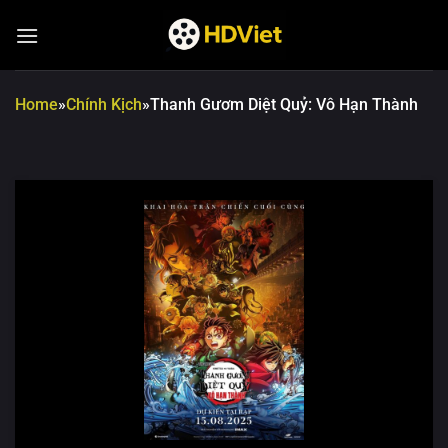
Chuyển
đến
nội
dung
Home
»
Chính Kịch
»
Thanh Gươm Diệt Quỷ: Vô Hạn Thành