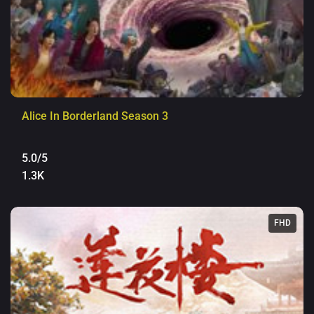
Alice In Borderland Season 3
5.0/5
1.3K
FHD