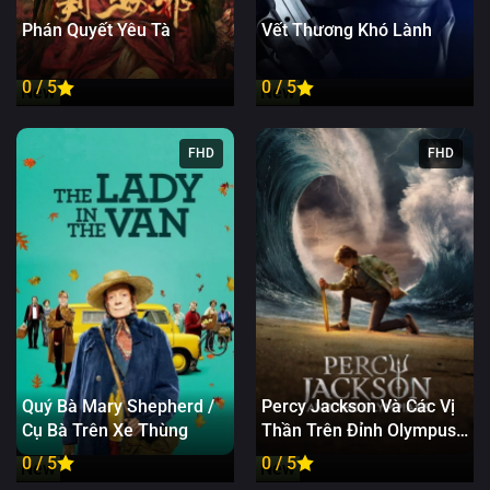
Phán Quyết Yêu Tà
Vết Thương Khó Lành
0 / 5
0 / 5
New
New
FHD
FHD
Quý Bà Mary Shepherd /
Percy Jackson Và Các Vị
Cụ Bà Trên Xe Thùng
Thần Trên Đỉnh Olympus
(Phần 1)
0 / 5
0 / 5
New
New