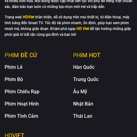
và nhiều hơn nữa. Nội dung được cập nhật liên tục với phụ đề tiếng Việt chuẩn
xác, đảm bảo bạn luôn có những lựa chọn mới mẻ và hấp dẫn.
Trang web
HDViet
thân thiện, dễ sử dụng trên mọi thiết bị, từ điện thoại, máy
tính bảng đến Smart TV. Tốc độ tải phim nhanh, ổn định, giúp bạn xem phim
mượt mà, không gián đoạn. Khám phá ngay
HD Viet
để tận hưởng những giây
phút giải trí bất tận cùng gia đình và bạn bè!
PHIM ĐỀ CỬ
PHIM HOT
Phim Lẻ
Hàn Quốc
Phim Bộ
Trung Quốc
Phim Chiếu Rạp
Âu Mỹ
Phim Hoạt Hình
Nhật Bản
Phim Tình Cảm
Thái Lan
HDVIET