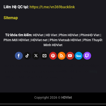
Liên Hệ QC tại:
https://t.me/vn369backlink
Sitemap
Từ khóa tìm kiếm:
HDViet | HD Viet | Phim HDViet | PhimHD Viet |
Phim Mới HDViet | HDViet net | Phim Vietsub HDViet | Phim Thuyết
Minh HDViet
bluphim
phimbathu
animevsub
w88
LUCK8
https://ww88go.mob
hitclub
zbet
hoathinhtrungquoc
new88
qh88 link mới
hhtq
789bet
Hi88
F8bet
XXX
Luckywin
motphim
Copyright 2026 ©
HDViet