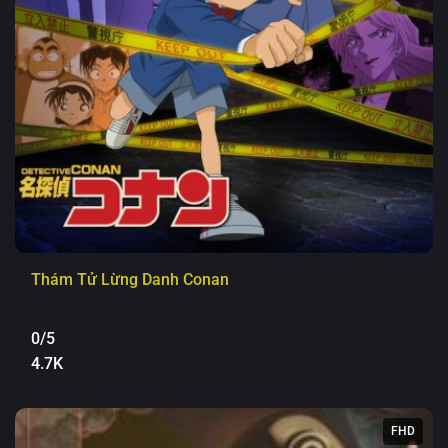
Thám Tử Lừng Danh Conan
0/5
4.7K
FHD