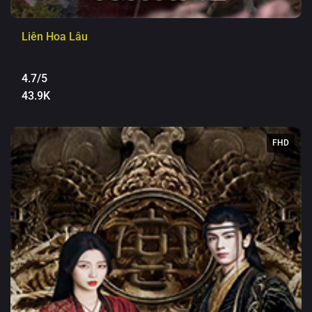
Liên Hoa Lâu
4.7/5
43.9K
FHD