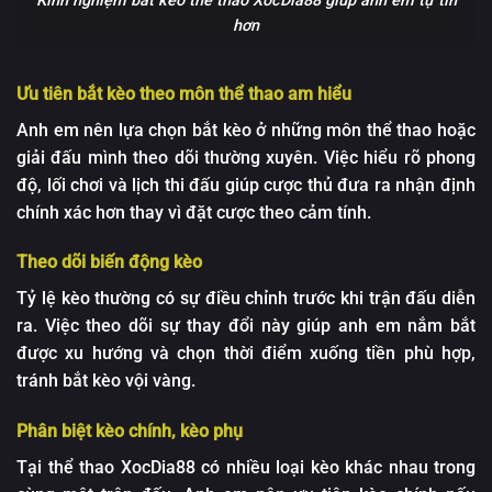
Kinh nghiệm bắt kèo thể thao XocDia88 giúp anh em tự tin
hơn
Ưu tiên bắt kèo theo môn thể thao am hiểu
Anh em nên lựa chọn bắt kèo ở những môn thể thao hoặc
giải đấu mình theo dõi thường xuyên. Việc hiểu rõ phong
độ, lối chơi và lịch thi đấu giúp cược thủ đưa ra nhận định
chính xác hơn thay vì đặt cược theo cảm tính.
Theo dõi biến động kèo
Tỷ lệ kèo thường có sự điều chỉnh trước khi trận đấu diễn
ra. Việc theo dõi sự thay đổi này giúp anh em nắm bắt
được xu hướng và chọn thời điểm xuống tiền phù hợp,
tránh bắt kèo vội vàng.
Phân biệt kèo chính, kèo phụ
Tại thể thao XocDia88 có nhiều loại kèo khác nhau trong