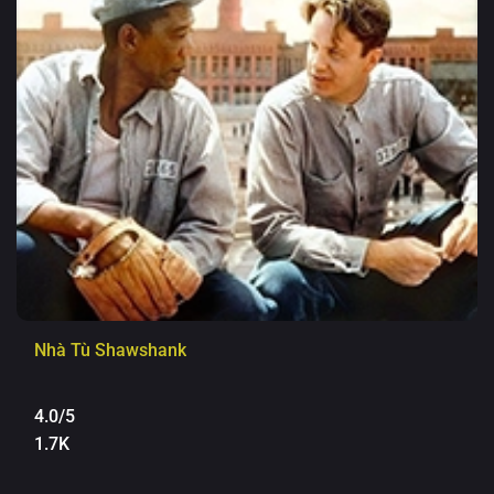
Nhà Tù Shawshank
4.0/5
1.7K