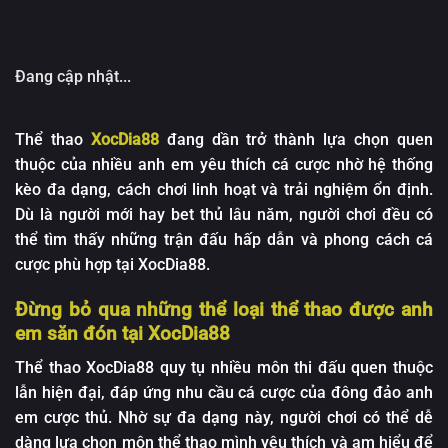
Đang cập nhật...
Thể thao
XocDia88
đang dần trở thành lựa chọn quen
thuộc của nhiều anh em yêu thích cá cược nhờ hệ thống
kèo đa dạng, cách chơi linh hoạt và trải nghiệm ổn định.
Dù là người mới hay bet thủ lâu năm, người chơi đều có
thể tìm thấy những trận đấu hấp dẫn và phong cách cá
cược phù hợp tại XocDia88.
Đừng bỏ qua những thể loại thể thao được anh
em săn đón tại XocDia88
Thể thao XocDia88 quy tụ nhiều môn thi đấu quen thuộc
lẫn hiện đại, đáp ứng nhu cầu cá cược của đông đảo anh
em cược thủ. Nhờ sự đa dạng này, người chơi có thể dễ
dàng lựa chọn môn thể thao mình yêu thích và am hiểu để