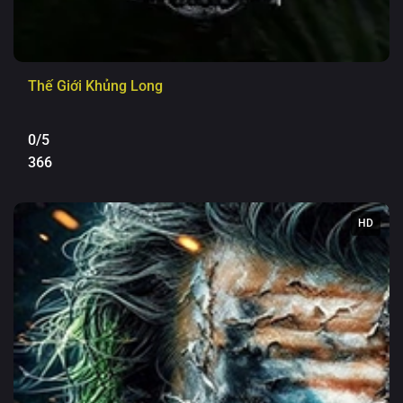
Thế Giới Khủng Long
0/5
366
HD