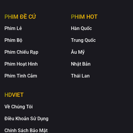
PHIM ĐỀ CỬ
PHIM HOT
Phim Lẻ
Hàn Quốc
Phim Bộ
Trung Quốc
Phim Chiếu Rạp
Âu Mỹ
Phim Hoạt Hình
Nhật Bản
Phim Tình Cảm
Thái Lan
HDVIET
Về Chúng Tôi
Điều Khoản Sử Dụng
Chính Sách Bảo Mật