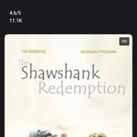
4.6/5
11.1K
HD