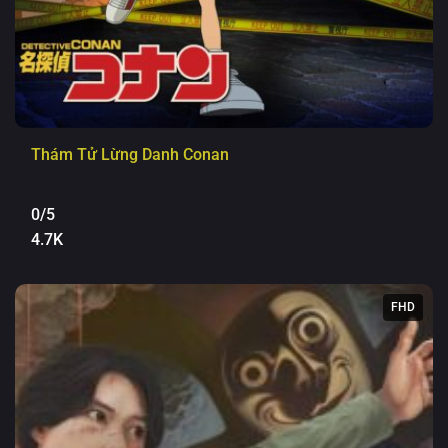
Thám Tử Lừng Danh Conan
0/5
4.7K
FHD