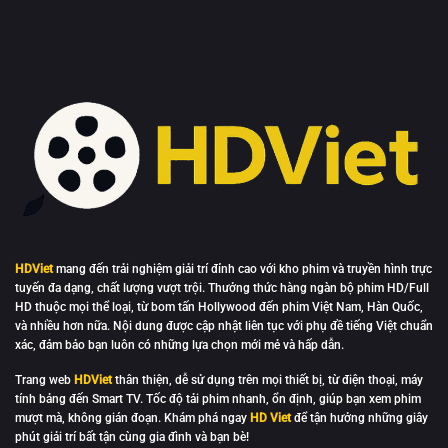
HDViet
mang đến trải nghiệm giải trí đỉnh cao với kho phim và truyền hình trực
tuyến đa dạng, chất lượng vượt trội. Thưởng thức hàng ngàn bộ phim HD/Full
HD thuộc mọi thể loại, từ bom tấn Hollywood đến phim Việt Nam, Hàn Quốc,
và nhiều hơn nữa. Nội dung được cập nhật liên tục với phụ đề tiếng Việt chuẩn
xác, đảm bảo bạn luôn có những lựa chọn mới mẻ và hấp dẫn.
Trang web
HDViet
thân thiện, dễ sử dụng trên mọi thiết bị, từ điện thoại, máy
tính bảng đến Smart TV. Tốc độ tải phim nhanh, ổn định, giúp bạn xem phim
mượt mà, không gián đoạn. Khám phá ngay
HD Viet
để tận hưởng những giây
phút giải trí bất tận cùng gia đình và bạn bè!