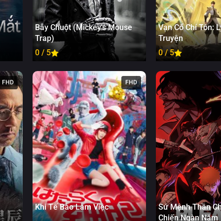
Tập 39
Bẫy Chuột (Mickey's Mouse
Vạn Cổ Chí Tôn: L
Tập 40
Trap)
Truyện
0 / 5
0 / 5
FHD
FHD
Khi Tế Bào Làm Việc
Sứ Mệnh Thần Ch
Chiến Ngàn Năm