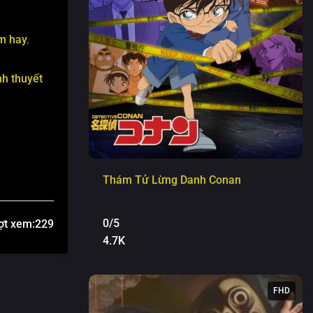
m hay
,
h thuyết
Thám Tử Lừng Danh Conan
0/5
ợt xem:
229
4.7K
FHD