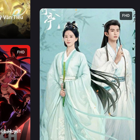
FHD
ý Vân Tiêu
FHD
ết: Huyết