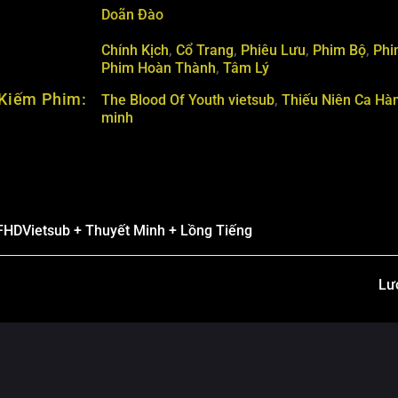
Doãn Đào
Chính Kịch
,
Cổ Trang
,
Phiêu Lưu
,
Phim Bộ
,
Phi
Phim Hoàn Thành
,
Tâm Lý
Kiếm Phim:
The Blood Of Youth vietsub
,
Thiếu Niên Ca Hàn
minh
FHD
Vietsub + Thuyết Minh + Lồng Tiếng
Lư