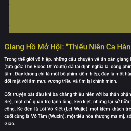
Giang Hồ Mở Hội: "Thiếu Niên Ca Hàn
Trong thế giới võ hiệp, những câu chuyện về ân oán giang
(tựa gốc: The Blood Of Youth) đã tái định nghĩa lại dòng ph
tâm. Đây không chỉ là một bộ phim kiếm hiệp; đây là một hà
đối mặt với âm mưu vương triều và tìm lại chính mình.
Cốt truyện bắt đầu khi ba chàng thiếu niên với ba thân phận 
Se), một chủ quán trọ lạnh lùng, keo kiệt, nhưng lại sở hữu 
công. Kế đến là Lôi Vô Kiệt (Lei Wujie), một kiếm khách tr
cuối cùng là Vô Tâm (Wuxin), một tiểu hòa thượng ma mị, s
Giáo.