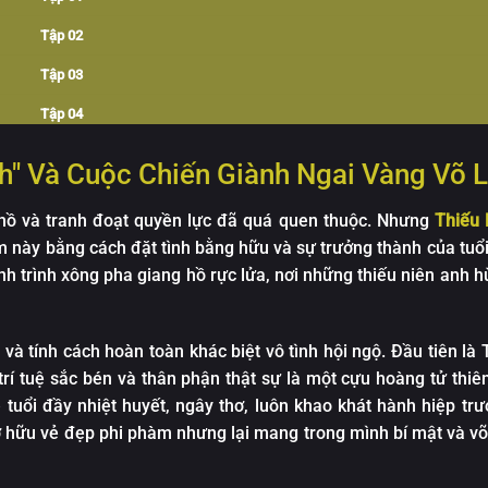
Tập 12
Tập 07
Tập 02
Tập 13
Tập 08
Tập 03
Tập 14
Tập 09
Tập 04
Tập 15
Tập 10
Tập 05
h" Và Cuộc Chiến Giành Ngai Vàng Võ 
Tập 16
Tập 11
Tập 06
Tập 17
 hồ và tranh đoạt quyền lực đã quá quen thuộc. Nhưng
Thiếu 
Tập 12
Tập 07
Tập 18
im này bằng cách đặt tình bằng hữu và sự trưởng thành của tuổi
Tập 13
Tập 08
nh trình xông pha giang hồ rực lửa, nơi những thiếu niên anh 
Tập 19
Tập 14
Tập 09
Tập 20
Tập 15
Tập 10
và tính cách hoàn toàn khác biệt vô tình hội ngộ. Đầu tiên là 
Tập 21
Tập 16
trí tuệ sắc bén và thân phận thật sự là một cựu hoàng tử thiên
Tập 11
Tập 22
ẻ tuổi đầy nhiệt huyết, ngây thơ, luôn khao khát hành hiệp tr
Tập 17
Tập 12
ở hữu vẻ đẹp phi phàm nhưng lại mang trong mình bí mật và v
Tập 23
Tập 18
Tập 13
Tập 24