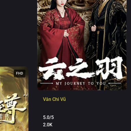
FHD
Vân Chi Vũ
5.0/5
2.0K