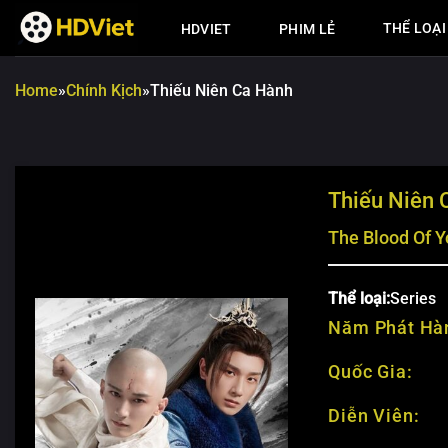
Chuyển
THỂ LOẠI
HDVIET
PHIM LẺ
đến
nội
dung
Home
»
Chính Kịch
»
Thiếu Niên Ca Hành
Thiếu Niên 
The Blood Of Y
Thể loại:
Series
Năm Phát Hà
Quốc Gia:
Diễn Viên: