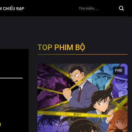
M CHIẾU RẠP
TOP PHIM BỘ
FHD
g