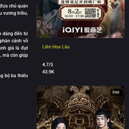
i đưa chủ quán
 vương triều,
n dáng đến từ
 phân cảnh võ
Liên Hoa Lâu
nh giá là đạt
, mà còn giúp
4.7/5
43.9K
g bộ ba thiếu
FHD