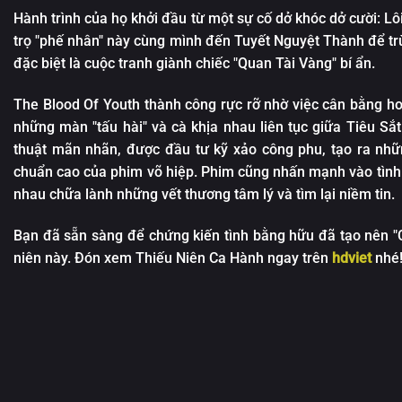
Hành trình của họ khởi đầu từ một sự cố dở khóc dở cười: Lô
trọ "phế nhân" này cùng mình đến Tuyết Nguyệt Thành để tr
đặc biệt là cuộc tranh giành chiếc "Quan Tài Vàng" bí ẩn.
The Blood Of Youth thành công rực rỡ nhờ việc cân bằng ho
những màn "tấu hài" và cà khịa nhau liên tục giữa Tiêu Sắ
thuật mãn nhãn, được đầu tư kỹ xảo công phu, tạo ra nh
chuẩn cao của phim võ hiệp. Phim cũng nhấn mạnh vào tình 
nhau chữa lành những vết thương tâm lý và tìm lại niềm tin.
Bạn đã sẵn sàng để chứng kiến tình bằng hữu đã tạo nên 
niên này. Đón xem Thiếu Niên Ca Hành ngay trên
hdviet
nhé