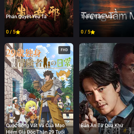
Phán Quyết Yêu Tà
Trong Tầm Mắt
0 / 5
0 / 5
FHD
Cuộc Sống Vất Vả Của Mạo
Bản Án Từ Quá Khứ
Hiểm Giả Độc Thân 29 Tuổi