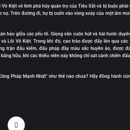
Tập 19
Tập 14
i Vô Kiệt vô tình phá hủy quán trọ của Tiêu Sắt và bị buộc phả
Tập 25
Tập 20
ừ nợ. Trên đường đi, họ bị cuốn vào vòng xoáy của một âm mưu
Tập 15
Tập 26
Tập 21
Tập 16
Tập 27
Tập 22
àn hảo giữa các yếu tố. Giọng văn cuốn hút và hài hước duyê
Tập 17
Tập 28
t và Lôi Vô Kiệt. Trong khi đó, cao trào được đẩy lên qua các
Tập 23
Tập 18
ững trận đấu kiếm, đấu pháp đầy màu sắc huyền ảo, được đá
Tập 29
Tập 24
bằng hữu, khi các thiếu niên này không chỉ sát cánh chiến đấu
Tập 19
Tập 30
Tập 25
Tập 20
Tập 31
Tập 26
"Công Pháp Mạnh Nhất" như thế nào chưa? Hãy đồng hành cùn
Tập 21
Tập 32
!
Tập 27
Tập 22
Tập 33
Tập 28
Tập 23
Tập 34
Tập 29
Tập 24
Tập 35
Tập 30
Tập 25
0
Tập 36
Tập 31