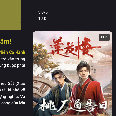
5.0/5
1.3K
FHD
Lâm!
Niên Ca Hành
 trẻ vào trung
hùng buộc phải
Tiêu Sắt (Xiao
 tài bị phế võ
ượng nghĩa. Và
õ công của Ma