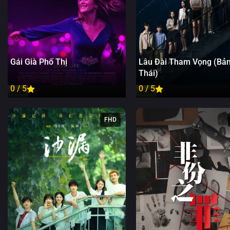
Gái Già Phố Thị
Lâu Đài Tham Vọng (Bả
Thái)
0 / 5
0 / 5
New
New
FHD