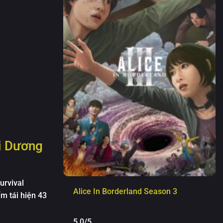
i Dương
urvival
Alice In Borderland Season 3
ẩm tái hiện 43
5.0/5