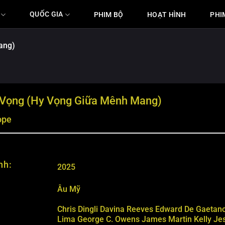
QUỐC GIA
PHIM BỘ
HOẠT HÌNH
PHI
ang)
 Vọng (Hy Vọng Giữa Mênh Mang)
ope
nh:
2025
Âu Mỹ
Chris Dingli
Davina Reeves
Edward De Gaetan
Lima
George C. Owens
James Martin Kelly
Je