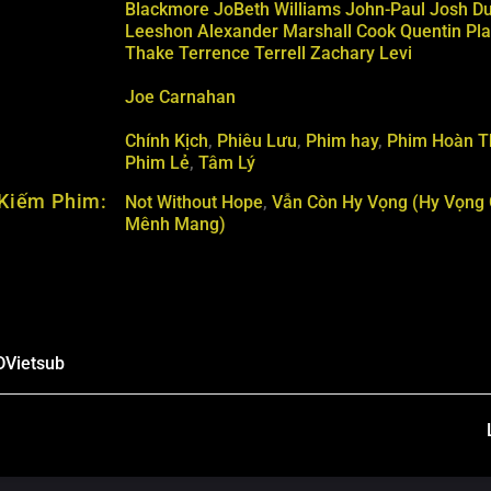
Blackmore
JoBeth Williams
John-Paul
Josh D
Leeshon Alexander
Marshall Cook
Quentin Pla
Thake
Terrence Terrell
Zachary Levi
Joe Carnahan
Chính Kịch
,
Phiêu Lưu
,
Phim hay
,
Phim Hoàn T
Phim Lẻ
,
Tâm Lý
Kiếm Phim:
Not Without Hope
,
Vẫn Còn Hy Vọng (Hy Vọng
Mênh Mang)
D
Vietsub