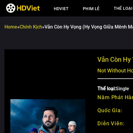
Chuyển
THỂ LOẠI
HDVIET
PHIM LẺ
đến
nội
dung
Home
»
Chính Kịch
»
Vẫn Còn Hy Vọng (Hy Vọng Giữa Mênh M
Vẫn Còn Hy
Not Without H
Thể loại:
Single
Năm Phát Hà
Quốc Gia:
Diễn Viên: