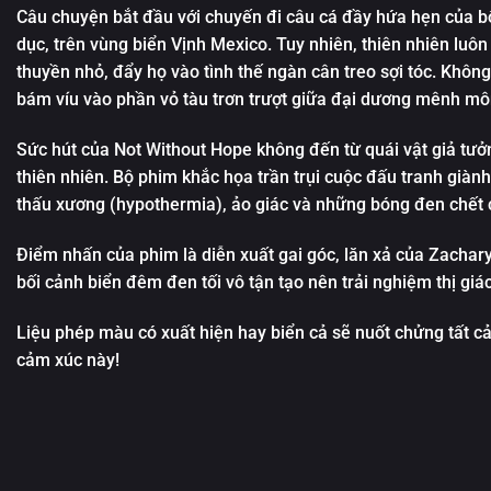
Câu chuyện bắt đầu với chuyến đi câu cá đầy hứa hẹn của bố
dục, trên vùng biển Vịnh Mexico. Tuy nhiên, thiên nhiên luô
thuyền nhỏ, đẩy họ vào tình thế ngàn cân treo sợi tóc. Không
bám víu vào phần vỏ tàu trơn trượt giữa đại dương mênh mô
Sức hút của Not Without Hope không đến từ quái vật giả tưở
thiên nhiên. Bộ phim khắc họa trần trụi cuộc đấu tranh giành 
thấu xương (hypothermia), ảo giác và những bóng đen chết 
Điểm nhấn của phim là diễn xuất gai góc, lăn xả của Zachary
bối cảnh biển đêm đen tối vô tận tạo nên trải nghiệm thị giác
Liệu phép màu có xuất hiện hay biển cả sẽ nuốt chửng tất c
cảm xúc này!