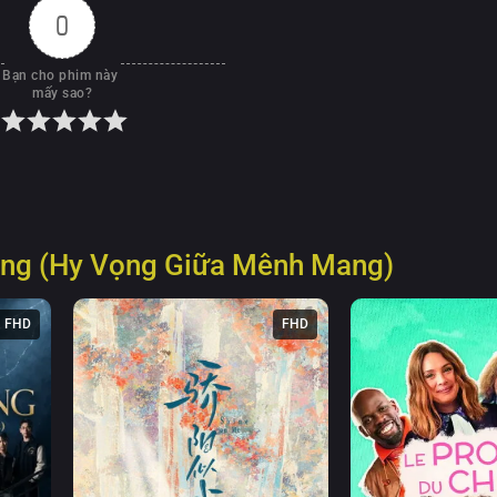
0
Bạn cho phim này 
mấy sao?
ng (Hy Vọng Giữa Mênh Mang)
FHD
FHD