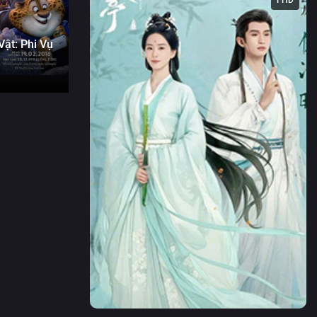
ật: Phi Vụ