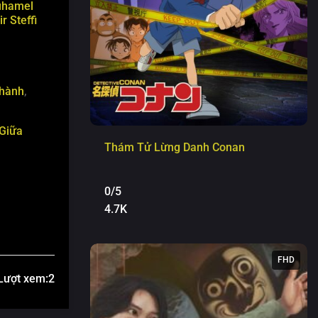
uhamel
ir
Steffi
hành
,
 Giữa
Thám Tử Lừng Danh Conan
0/5
4.7K
FHD
Lượt xem:
2