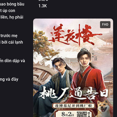
 sao bóng bầu
1.3K
t úp con
liền, họ phải
FHD
c trước mẹ
 bởi cái lạnh
iển dồn dập và
ờng và đầy