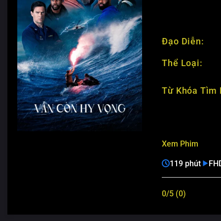
Đạo Diễn:
Thể Loại:
Từ Khóa Tìm 
Xem Phim
119 phút
FH
0/5 (0)