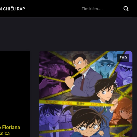
M CHIẾU RẠP
FHD
o
Floriana
ssica