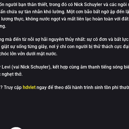
n người bạn thân thiết, trong đó có Nick Schuyler và các ngôi
n ẩn chứa sự tàn nhẫn khó lường. Một cơn bão bất ngờ ập đến lậ
 lương thực, không nước ngọt và mất liên lạc hoàn toàn với đất 
ng.
ng mà đến từ nỗi sợ hãi nguyên thủy nhất: sự cô đơn và bất lự
giật sự sống từng giây, nơi ý chí con người bị thử thách cực đại
chóc lởn vởn dưới mặt nước.
 Levi (vai Nick Schuyler), kết hợp cùng âm thanh tiếng sóng b
 nghẹt thở.
ả? Truy cập
hdviet
ngay để theo dõi hành trình sinh tồn phi thư