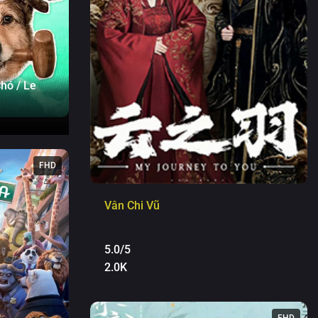
hó / Le
FHD
Vân Chi Vũ
5.0/5
2.0K
FHD