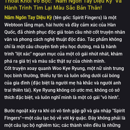
Thoát Khỏi Vỏ Bọc: "Năm Ngón Tay Diệu Kỳ" Và
Tập 11
Tập 06
Hành Trình Tìm Lại Màu Sắc Bản Thân!
Tập 12
Tập 07
Năm Ngón Tay Diệu Kỳ
(tên gốc: Spirit Fingers) là một
Tập 08
Webtoon lãng mạn, hài hước và đầy cảm xúc của Hàn
Quốc, đã chinh phục độc giả toàn cầu nhờ cốt truyện nhân
Tập 09
văn và phong cách nghệ thuật độc đáo. Tác phẩm không
Tập 10
chỉ là một câu chuyện tình yêu học đường, mà là hành
trình "lột xác" ngoạn mục của một cô gái nhút nhát, khám
Tập 11
phá ra giá trị và màu sắc thật sự của chính mình.
Tập 12
Cốt truyện xoay quanh Woo Kye Ryung, một nữ sinh trung
học bình thường, thiếu tự tin và luôn sống dưới cái bóng
của gia đình (đặc biệt là người mẹ hà khắc và người anh
trai thiên tài). Kye Ryung không có ước mơ, không có sở
thích đặc biệt, và luôn nghĩ mình là một cô gái "vô hình".
Bước ngoặt xảy ra khi cô vô tình gặp gỡ và gia nhập "Spirit
Fingers"—một câu lạc bộ vẽ vời kỳ quặc. Đây không phải là
một câu lạc bộ nghiêm túc; các thành viên đều là những