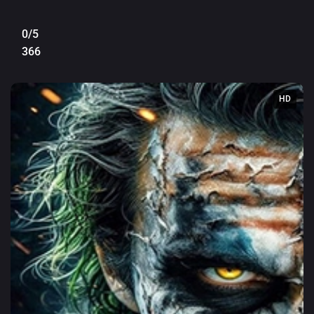
0/5
366
HD