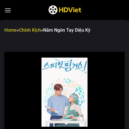
Chuyển
đến
nội
dung
Home
»
Chính Kịch
»
Năm Ngón Tay Diệu Kỳ