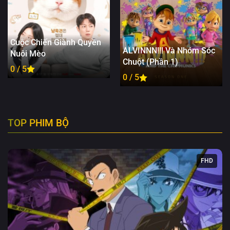
Cuộc Chiến Giành Quyền
ALVINNN!!! Và Nhóm Sóc
Nuôi Mèo
Chuột (Phần 1)
0 / 5
0 / 5
TOP PHIM BỘ
FHD