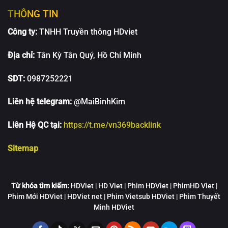
THÔNG TIN
Công ty:
TNHH Truyền thông HDviet
Địa chỉ:
Tân Kỳ Tân Quý, Hồ Chí Minh
SDT:
0987252221
Liên hệ telegram:
@MaiBinhKim
Liên Hệ QC tại:
https://t.me/vn369backlink
Sitemap
Từ khóa tìm kiếm:
HDViet | HD Viet | Phim HDViet | PhimHD Viet |
Phim Mới HDViet | HDViet net | Phim Vietsub HDViet | Phim Thuyết
Minh HDViet