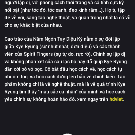
người lập dị, với phong cách thời trang và cá tính cực kỳ
nổi bật (như tóc đỏ, tóc xanh, đeo kính râm...). Họ tụ tập
để vẽ vời, sáng tạo nghệ thuật, và quan trọng nhất là cổ vũ
cho sự khác biệt của nhau.
Cao trào của Năm Ngón Tay Diệu Kỳ nằm ở sự đối lập
giữa Kye Ryung (sự nhút nhát, đơn điệu) và các thành
viên của Spirit Fingers (sự tự do, rực rỡ). Chính sự lập dị
và không phán xét của câu lạc bộ này đã giúp Kye Ryung
dần cởi bỏ vỏ bọc. Cô bắt đầu học cách vẽ, học cách tự
nhuộm tóc, và học cách đứng lên bảo vệ chính kiến. Tác
phẩm không chỉ là về nghệ thuật, mà là về quá trình Kye
Ryung tìm thấy "màu sắc cá nhân" của mình và học cách
yêu chính sự không hoàn hảo đó. xem ngay trên
hdviet
.