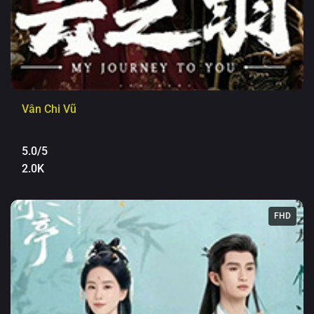
Vân Chi Vũ
5.0/5
2.0K
FHD