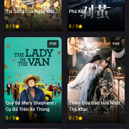
Tia Sáng Của Ngày Mai
Phá Kén
0 / 5
0 / 5
FHD
FHD
Quý Bà Mary Shepherd /
Thiên Đóa Đào Hoa Nhất
Cụ Bà Trên Xe Thùng
Thế Khai
0 / 5
0 / 5