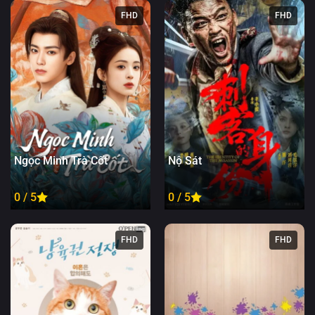
FHD
FHD
Ngọc Minh Trà Cốt
Nộ Sát
0 / 5
0 / 5
FHD
FHD