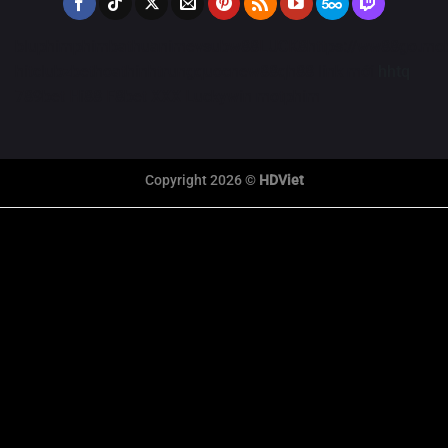
bluphim
phimbathu
animevsub
w88
LUCK8
https://ww88go.mob
hitclub
zbet
hoathinhtrungquoc
new88
qh88 link mới
hhtq
789bet
Hi88
F8bet
XXX
Luckywin
motphim
Copyright 2026 ©
HDViet
link xem trực tiếp bóng đá
xem truc tiep bong da
Xôi Lạc Trực Tiếp
tỷ số bóng đá