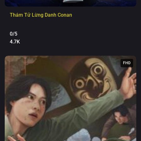
Thám Tử Lừng Danh Conan
0/5
4.7K
FHD