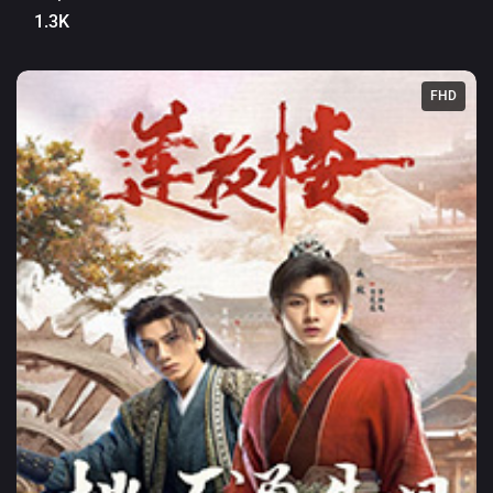
1.3K
FHD