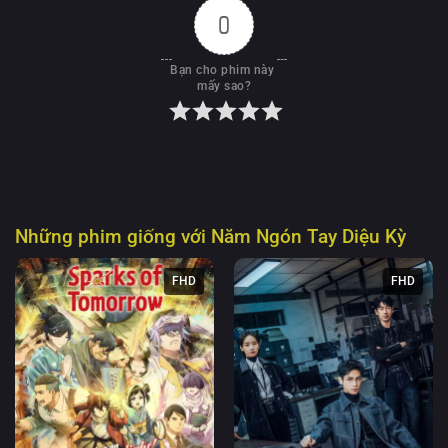
0
Bạn cho phim này 
mấy sao?
Những phim giống với
Năm Ngón Tay Diệu Kỳ
FHD
FHD